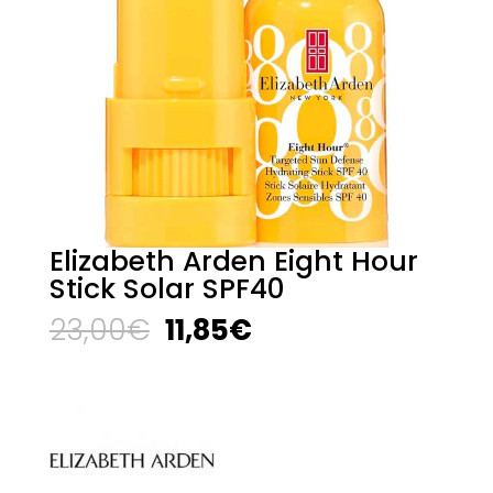
Elizabeth Arden Eight Hour
Stick Solar SPF40
El
El
23,00
€
11,85
€
precio
precio
original
actual
era:
es:
23,00€.
11,85€.