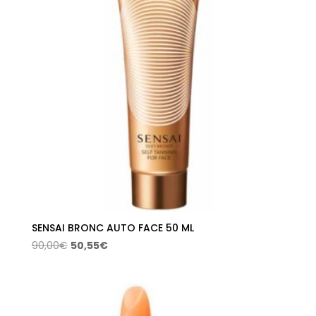
SENSAI BRONC AUTO FACE 50 ML
El
El
90,00
€
50,55
€
precio
precio
original
actual
era:
es:
90,00€.
50,55€.