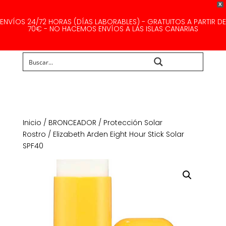
X
ENVÍOS 24/72 HORAS (DÍAS LABORABLES) - GRATUITOS A PARTIR DE
70€ - NO HACEMOS ENVÍOS A LAS ISLAS CANARIAS
Buscar...
Inicio
/
BRONCEADOR
/
Protección Solar
Rostro
/ Elizabeth Arden Eight Hour Stick Solar
SPF40