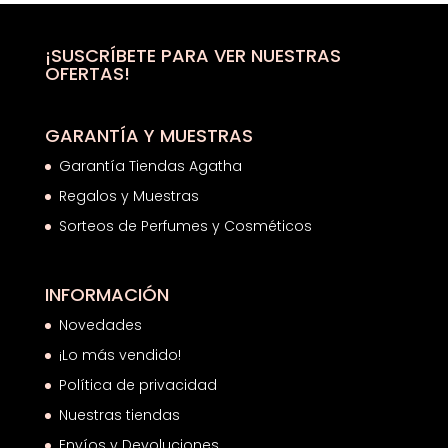
era:
es:
35,50€.
22,14€.
¡SUSCRÍBETE PARA VER NUESTRAS
OFERTAS!
GARANTÍA Y MUESTRAS
Garantía Tiendas Agatha
Regalos y Muestras
Sorteos de Perfumes y Cosméticos
INFORMACIÓN
Novedades
¡Lo más vendido!
Política de privacidad
Nuestras tiendas
Envíos y Devoluciones