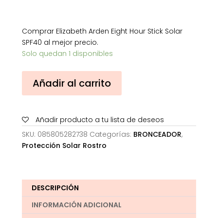
Comprar Elizabeth Arden Eight Hour Stick Solar
SPF40 al mejor precio.
Solo quedan 1 disponibles
Elizabeth
Añadir al carrito
Arden
Eight
Hour
Añadir producto a tu lista de deseos
Stick
Solar
SKU:
085805282738
Categorías:
BRONCEADOR
,
SPF40
Protección Solar Rostro
cantidad
DESCRIPCIÓN
INFORMACIÓN ADICIONAL