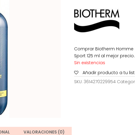
era:
26,00€.
Comprar Biotherm Homme Pr
Sport 125 ml al mejor precio.
Sin existencias
Añadir producto a tu li
SKU:
3614270229954
Categor
ONAL
VALORACIONES (0)