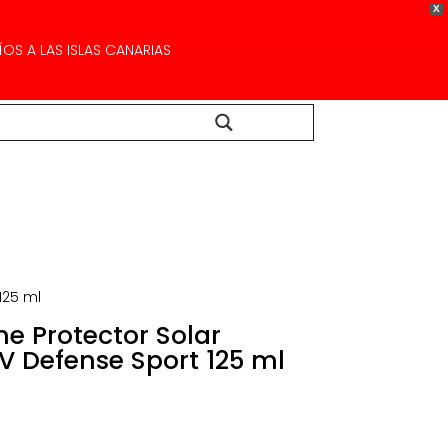
X
OS A LAS ISLAS CANARIAS
Buscar...
125 ml
 Protector Solar
V Defense Sport 125 ml
l
precio
actual