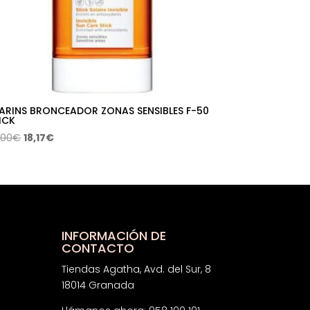
ARINS BRONCEADOR ZONAS SENSIBLES F-50
ICK
El
El
,00
€
18,17
€
precio
precio
original
actual
era:
es:
33,00€.
18,17€.
INFORMACIÓN DE
CONTACTO
Tiendas Agatha, Avd. del Sur, 8
18014 Granada