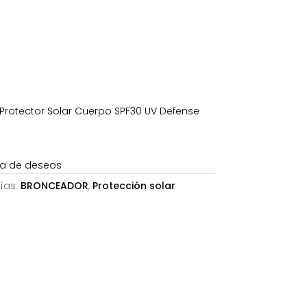
es:
14,80€.
otector Solar Cuerpo SPF30 UV Defense
sta de deseos
ías:
BRONCEADOR
,
Protección solar