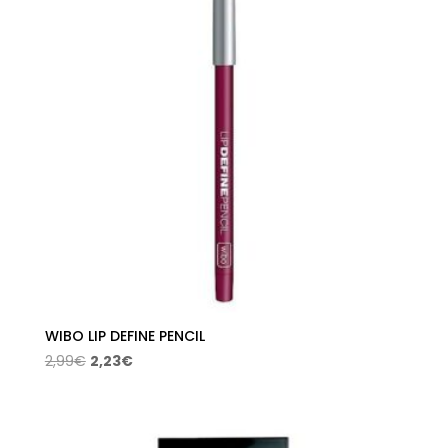
WIBO LIP DEFINE PENCIL
El
El
2,99
€
2,23
€
precio
precio
original
actual
era:
es: