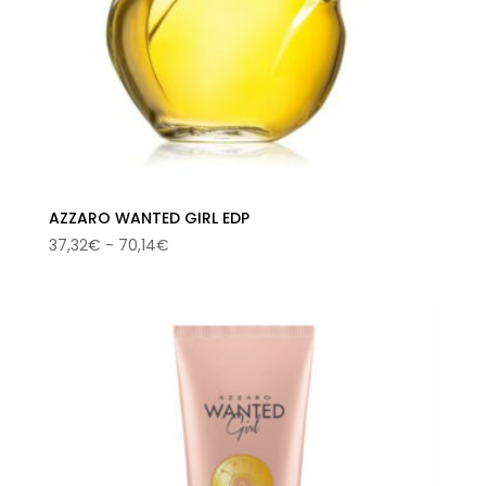
AZZARO WANTED GIRL EDP
Rango
37,32
€
-
70,14
€
de
precios:
desde
37,32€
hasta
70,14€