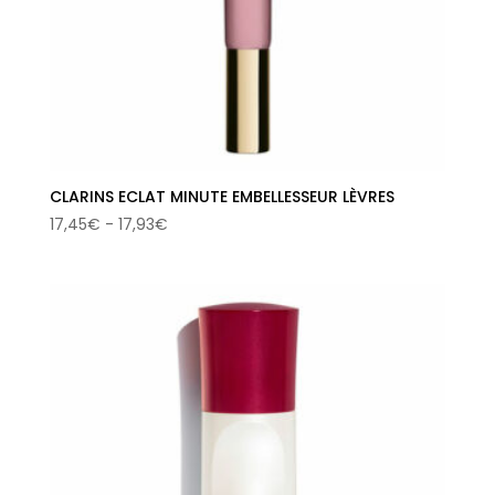
CLARINS ECLAT MINUTE EMBELLESSEUR LÈVRES
Rango
17,45
€
-
17,93
€
de
precios:
desde
17,45€
hasta
17,93€