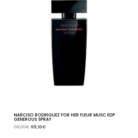
era:
es:
86,00€.
52,15€.
NARCISO RODRIGUEZ FOR HER FLEUR MUSC EDP
GENEROUS SPRAY
El
El
98,00
€
59,10
€
precio
precio