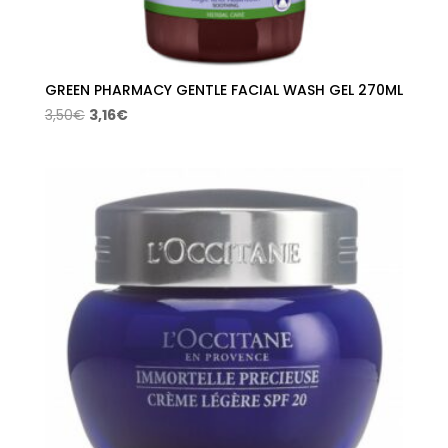
GREEN PHARMACY GENTLE FACIAL WASH GEL 270ML
El
El
3,50
€
3,16
€
precio
precio
original
actual
era:
es:
3,50€.
3,16€.