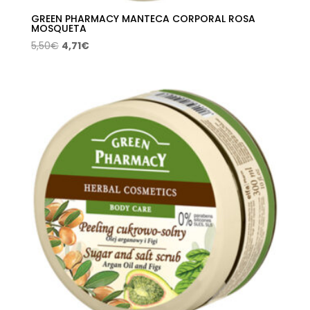
GREEN PHARMACY MANTECA CORPORAL ROSA
MOSQUETA
El
El
5,50
€
4,71
€
precio
precio
original
actual
era:
es:
5,50€.
4,71€.