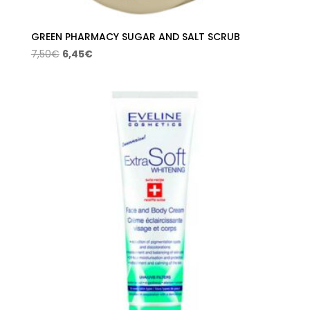
GREEN PHARMACY SUGAR AND SALT SCRUB
El
El
7,50
€
6,45
€
precio
precio
original
actual
era:
es:
7,50€.
6,45€.