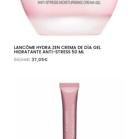
LANCÔME HYDRA ZEN CREMA DE DÍA GEL
HIDRATANTE ANTI-STRESS 50 ML
El
El
60,04
€
37,05
€
precio
precio
original
actual
era:
es:
60,04€.
37,05€.