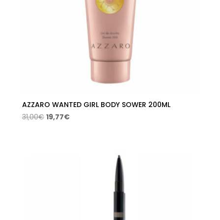
AZZARO WANTED GIRL BODY SOWER 200ML
El
El
31,00
€
19,77
€
precio
precio
original
actual
era:
es:
31,00€.
19,77€.