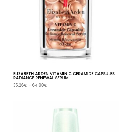
ELIZABETH ARDEN VITAMIN C CERAMIDE CAPSULES
RADIANCE RENEWAL SERUM
Rango
35,26
€
-
64,88
€
de
precios:
desde
35,26€
hasta
64,88€