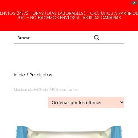
X
ENVÍOS 24/72 HORAS (DÍAS LABORABLES) - GRATUITOS A PARTIR DE
70€ - NO HACEMOS ENVÍOS A LAS ISLAS CANARIAS
Buscar...
Inicio
/ Productos
Ordenado
Mostrando 1–120 de 7490 resultados
por
los
últimos