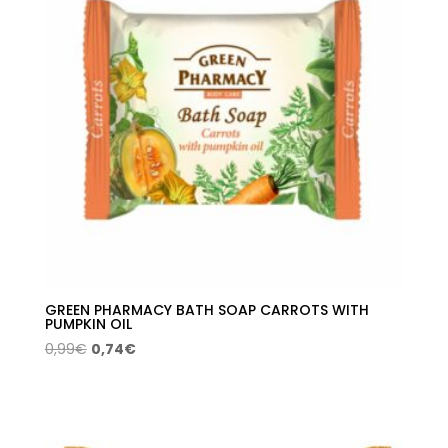
GREEN PHARMACY BATH SOAP CARROTS WITH
PUMPKIN OIL
El
El
0,99
€
0,74
€
precio
precio
original
actual
era:
es:
0,99€.
0,74€.