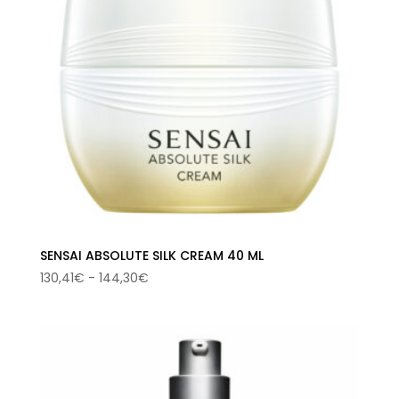
SENSAI ABSOLUTE SILK CREAM 40 ML
Rango
130,41
€
-
144,30
€
de
precios:
desde
130,41€
hasta