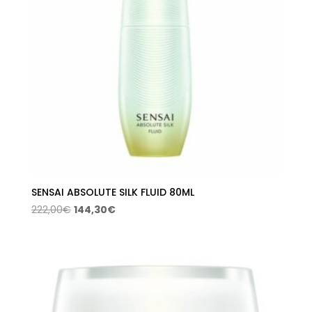
SENSAI ABSOLUTE SILK FLUID 80ML
El
El
222,00
€
144,30
€
precio
precio
original
actual
era:
es:
222,00€.
144,30€.