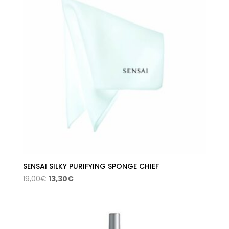
SENSAI SILKY PURIFYING SPONGE CHIEF
El
El
19,00
€
13,30
€
precio
precio
original
actual
era:
es:
19,00€.
13,30€.