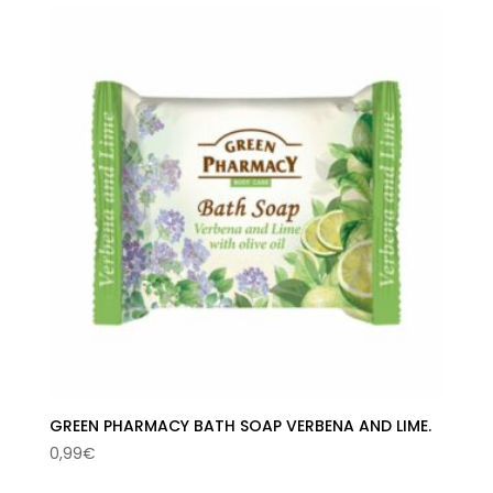
era:
es:
0,99€.
0,74€.
GREEN PHARMACY BATH SOAP VERBENA AND LIME.
0,99
€