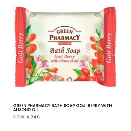
GREEN PHARMACY BATH SOAP GOJI BERRY WITH
ALMOND OIL.
El
El
0,99
€
0,74
€
precio
precio
original
actual