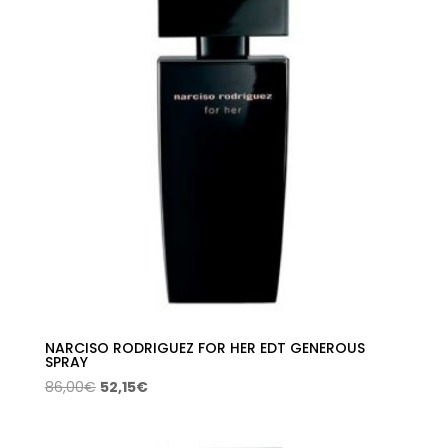
2,99€.
2,23€.
NARCISO RODRIGUEZ FOR HER EDT GENEROUS
SPRAY
El
El
86,00
€
52,15
€
precio
precio
original
actual