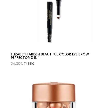
ELIZABETH ARDEN BEAUTIFUL COLOR EYE BROW
PERFECTOR 3 IN 1
El
El
24,00
€
11,58
€
precio
precio
original
actual
era:
es:
24,00€.
11,58€.