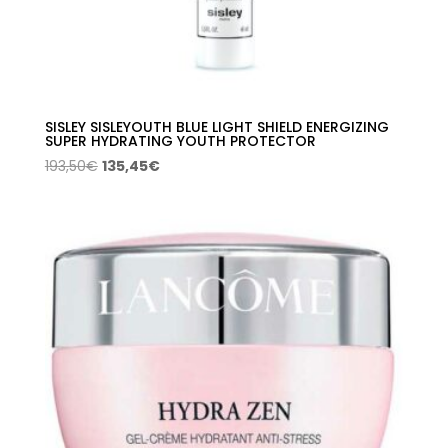
SISLEY SISLEYOUTH BLUE LIGHT SHIELD ENERGIZING
SUPER HYDRATING YOUTH PROTECTOR
El
El
193,50
€
135,45
€
precio
precio
original
actual
era:
es:
193,50€.
135,45€.