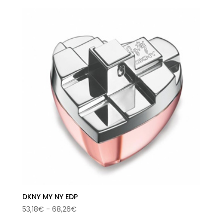
original
actual
era:
es:
110,00€.
65,46€.
DKNY MY NY EDP
Rango
53,18
€
-
68,26
€
de