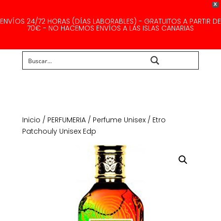
X
ENVÍOS 24/72 HORAS (DÍAS LABORABLES) - GRATUITOS A PARTIR DE
70€ - NO HACEMOS ENVÍOS A LAS ISLAS CANARIAS
Buscar...
Inicio
/
PERFUMERIA
/
Perfume Unisex
/ Etro
Patchouly Unisex Edp