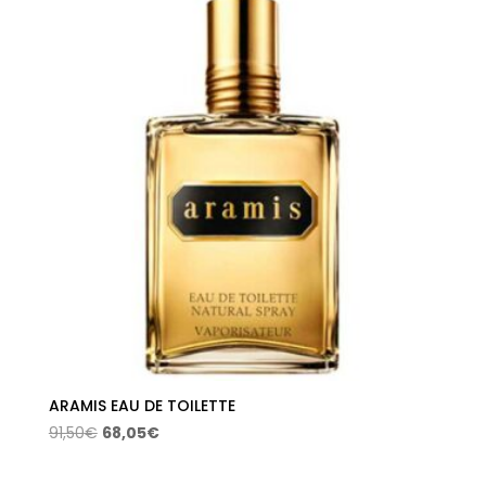
ARAMIS EAU DE TOILETTE
El
El
91,50
€
68,05
€
precio
precio
original
actual