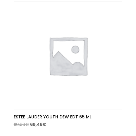
era:
es:
91,50€.
68,05€.
ESTEE LAUDER YOUTH DEW EDT 65 ML
El
El
110,00
€
65,46
€
precio
precio