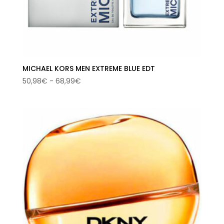
MICHAEL KORS MEN EXTREME BLUE EDT
Rango
50,98
€
-
68,99
€
de
precios:
desde
50,98€
hasta
68,99€