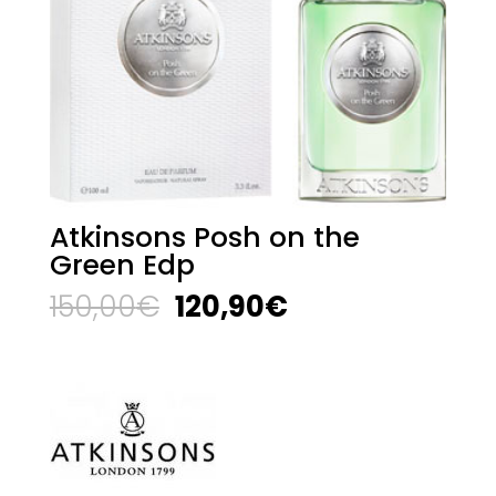
Atkinsons Posh on the
Green Edp
El
El
150,00
€
120,90
€
precio
precio
original
actual
era:
es:
150,00€.
120,90€.