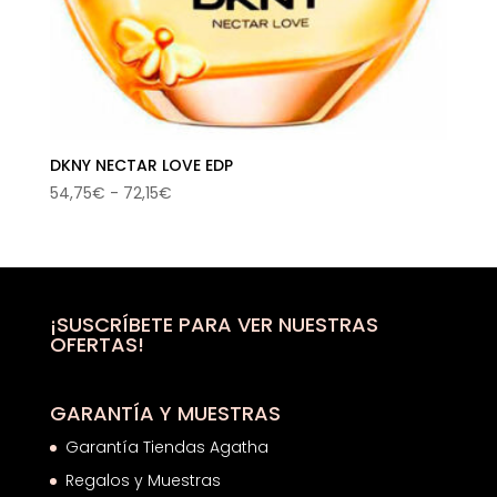
DKNY NECTAR LOVE EDP
Rango
54,75
€
-
72,15
€
de
precios:
desde
54,75€
hasta
¡SUSCRÍBETE PARA VER NUESTRAS
OFERTAS!
72,15€
GARANTÍA Y MUESTRAS
Garantía Tiendas Agatha
Regalos y Muestras