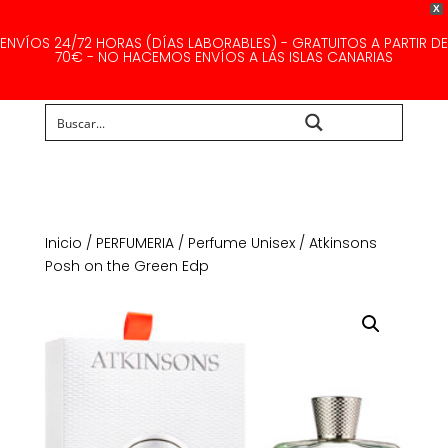
X
ENVÍOS 24/72 HORAS (DÍAS LABORABLES) - GRATUITOS A PARTIR DE
70€ - NO HACEMOS ENVÍOS A LAS ISLAS CANARIAS
Buscar...
Inicio
/
PERFUMERIA
/
Perfume Unisex
/ Atkinsons
Posh on the Green Edp