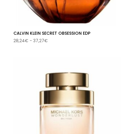
CALVIN KLEIN SECRET OBSESSION EDP
Rango
28,24
€
-
37,27
€
de
precios:
desde
28,24€
hasta
37,27€