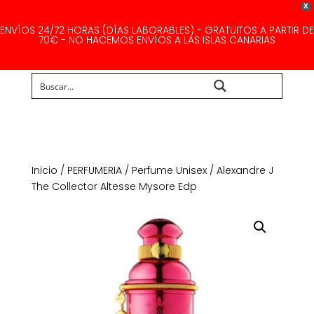
X
ENVÍOS 24/72 HORAS (DÍAS LABORABLES) - GRATUITOS A PARTIR DE
70€ - NO HACEMOS ENVÍOS A LAS ISLAS CANARIAS
Buscar...
Inicio
/
PERFUMERIA
/
Perfume Unisex
/ Alexandre J
The Collector Altesse Mysore Edp