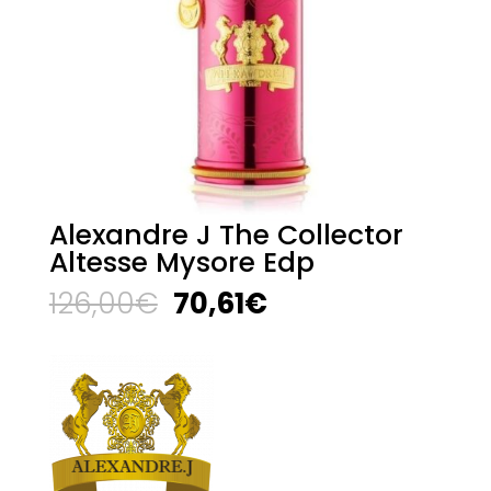
Alexandre J The Collector
Altesse Mysore Edp
El
El
126,00
€
70,61
€
precio
precio
original
actual
era:
es:
126,00€.
70,61€.