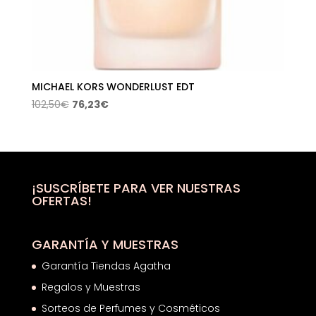
MICHAEL KORS WONDERLUST EDT
El
El
102,50
€
76,23
€
precio
precio
original
actual
era:
es:
102,50€.
76,23€.
¡SUSCRÍBETE PARA VER NUESTRAS
OFERTAS!
GARANTÍA Y MUESTRAS
Garantía Tiendas Agatha
Regalos y Muestras
Sorteos de Perfumes y Cosméticos