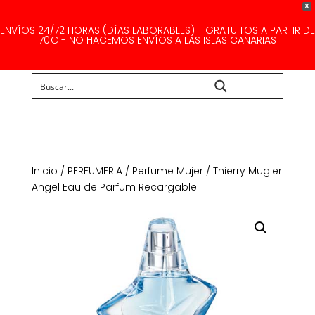
X
ENVÍOS 24/72 HORAS (DÍAS LABORABLES) - GRATUITOS A PARTIR DE
70€ - NO HACEMOS ENVÍOS A LAS ISLAS CANARIAS
Buscar...
Inicio
/
PERFUMERIA
/
Perfume Mujer
/ Thierry Mugler
Angel Eau de Parfum Recargable