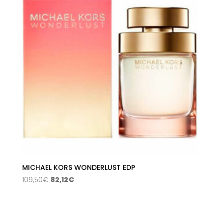
MICHAEL KORS WONDERLUST EDP
El
El
109,50
€
82,12
€
precio
precio
original
actual
era:
es: