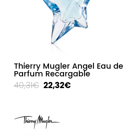
Thierry Mugler Angel Eau de
Parfum Recargable
El
El
40,31
€
22,32
€
precio
precio
original
actual
era:
es:
40,31€.
22,32€.