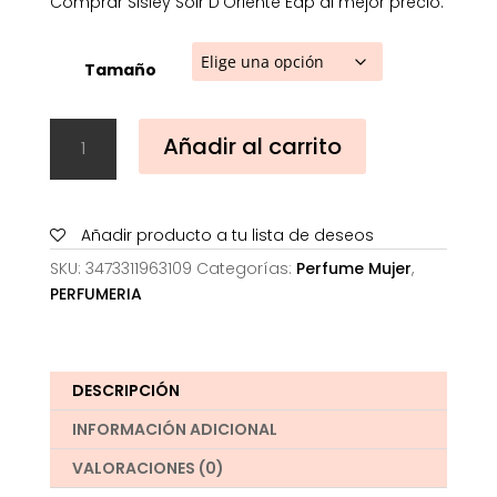
Comprar Sisley Soir D’Oriente Edp al mejor precio.
Tamaño
Sisley
Añadir al carrito
Soir
D'Oriente
Edp
cantidad
Añadir producto a tu lista de deseos
SKU:
3473311963109
Categorías:
Perfume Mujer
,
PERFUMERIA
DESCRIPCIÓN
INFORMACIÓN ADICIONAL
VALORACIONES (0)