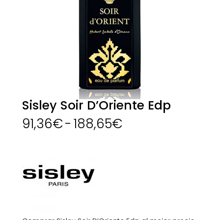
Sisley Soir D’Oriente Edp
Rango
91,36
€
-
188,65
€
de
precios:
desde
91,36€
hasta
188,65€