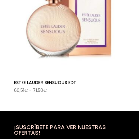
ESTEE LAUDER SENSUOUS EDT
Rango
60,51
€
-
71,50
€
de
precios:
desde
60,51€
hasta
¡SUSCRÍBETE PARA VER NUESTRAS
OFERTAS!
71,50€