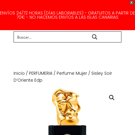
X
ENVÍOS 24/72 HORAS (DÍAS LABORABLES) - GRATUITOS A PARTIR DE
70€ - NO HACEMOS ENVÍOS A LAS ISLAS CANARIAS
Buscar...
Inicio
/
PERFUMERIA
/
Perfume Mujer
/ Sisley Soir
D’Oriente Edp