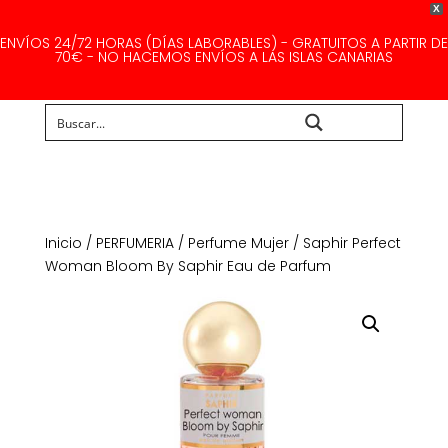
X
ENVÍOS 24/72 HORAS (DÍAS LABORABLES) - GRATUITOS A PARTIR DE
70€ - NO HACEMOS ENVÍOS A LAS ISLAS CANARIAS
Buscar...
Inicio
/
PERFUMERIA
/
Perfume Mujer
/ Saphir Perfect
Woman Bloom By Saphir Eau de Parfum