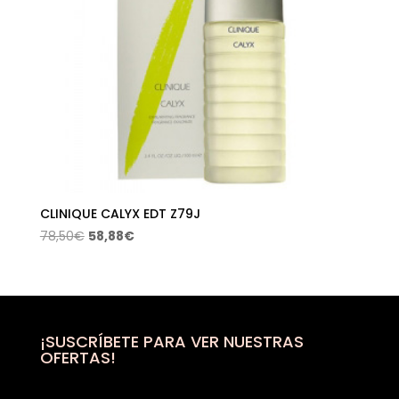
CLINIQUE CALYX EDT Z79J
El
El
78,50
€
58,88
€
precio
precio
original
actual
era:
es:
78,50€.
58,88€.
¡SUSCRÍBETE PARA VER NUESTRAS
OFERTAS!