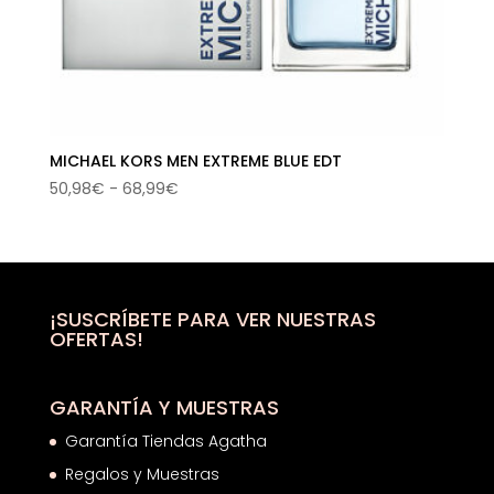
MICHAEL KORS MEN EXTREME BLUE EDT
Rango
50,98
€
-
68,99
€
de
precios:
desde
50,98€
hasta
¡SUSCRÍBETE PARA VER NUESTRAS
OFERTAS!
68,99€
GARANTÍA Y MUESTRAS
Garantía Tiendas Agatha
Regalos y Muestras