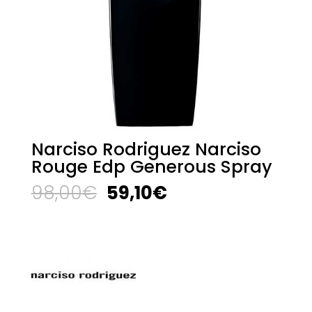
Narciso Rodriguez Narciso
Rouge Edp Generous Spray
El
El
98,00
€
59,10
€
precio
precio
original
actual
era:
es:
98,00€.
59,10€.