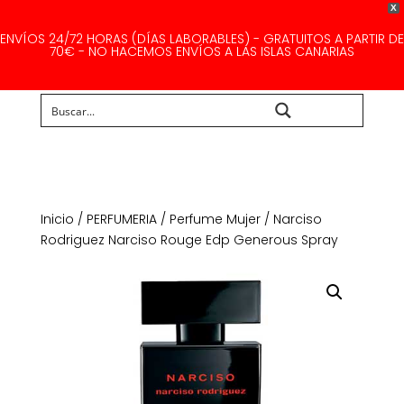
X
ENVÍOS 24/72 HORAS (DÍAS LABORABLES) - GRATUITOS A PARTIR DE
70€ - NO HACEMOS ENVÍOS A LAS ISLAS CANARIAS
Buscar...
Inicio
/
PERFUMERIA
/
Perfume Mujer
/ Narciso
Rodriguez Narciso Rouge Edp Generous Spray