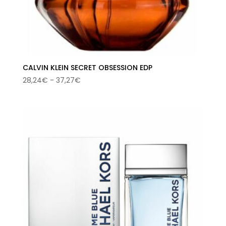
CALVIN KLEIN SECRET OBSESSION EDP
Rango
28,24
€
-
37,27
€
de
precios:
desde
28,24€
hasta
37,27€