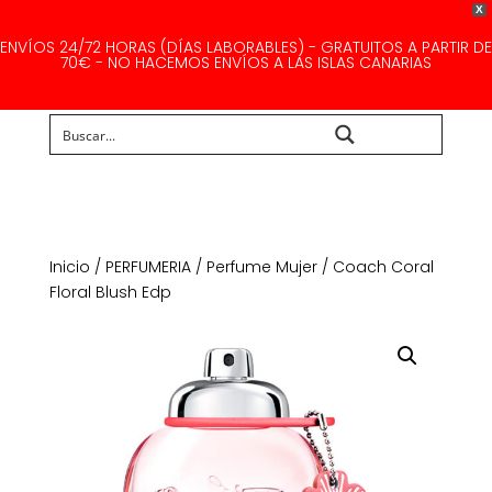
X
ENVÍOS 24/72 HORAS (DÍAS LABORABLES) - GRATUITOS A PARTIR DE
70€ - NO HACEMOS ENVÍOS A LAS ISLAS CANARIAS
Buscar...
Inicio
/
PERFUMERIA
/
Perfume Mujer
/ Coach Coral
Floral Blush Edp