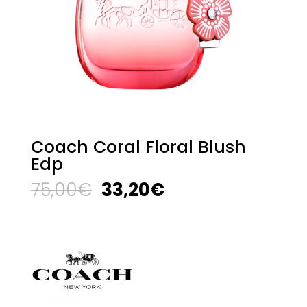
Coach Coral Floral Blush
Edp
El
El
75,00
€
33,20
€
precio
precio
original
actual
era:
es:
75,00€.
33,20€.