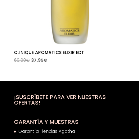
CLINIQUE AROMATICS ELIXIR EDT
El
El
69,00
€
37,95
€
precio
precio
original
actual
era:
es:
69,00€.
37,95€.
¡SUSCRÍBETE PARA VER NUESTRAS
OFERTAS!
GARANTÍA Y MUESTRAS
Garantía Tiendas Agatha