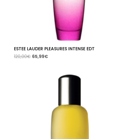
ESTEE LAUDER PLEASURES INTENSE EDT
El
El
120,00
€
65,99
€
precio
precio
original
actual
era:
es:
120,00€.
65,99€.