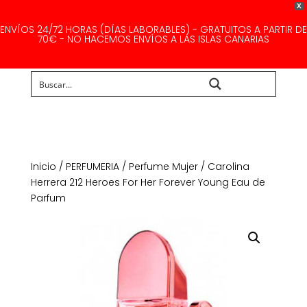
X
ENVÍOS 24/72 HORAS (DÍAS LABORABLES) - GRATUITOS A PARTIR DE
70€ - NO HACEMOS ENVÍOS A LAS ISLAS CANARIAS
Buscar...
Inicio
/
PERFUMERIA
/
Perfume Mujer
/ Carolina
Herrera 212 Heroes For Her Forever Young Eau de
Parfum