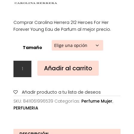
68,59€
Comprar Carolina Herrera 212 Heroes For Her
Forever Young Eau de Parfum al mejor precio.
Tamaño
Carolina
Añadir al carrito
Herrera
212
Heroes
For
Añadir producto a tu lista de deseos
Her
SKU:
8411061996539
Categorías:
Perfume Mujer
,
Forever
PERFUMERIA
Young
Eau
de
Parfum