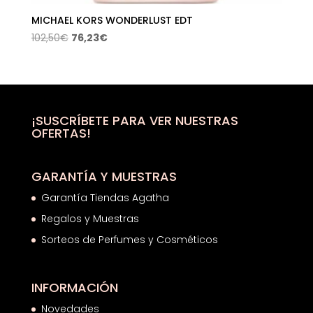
MICHAEL KORS WONDERLUST EDT
El
El
102,50
€
76,23
€
precio
precio
original
actual
era:
es:
102,50€.
76,23€.
¡SUSCRÍBETE PARA VER NUESTRAS
OFERTAS!
GARANTÍA Y MUESTRAS
Garantía Tiendas Agatha
Regalos y Muestras
Sorteos de Perfumes y Cosméticos
INFORMACIÓN
Novedades