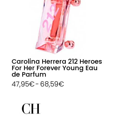
Carolina Herrera 212 Heroes
For Her Forever Young Eau
de Parfum
Rango
47,95
€
-
68,59
€
de
precios:
desde
47,95€
hasta