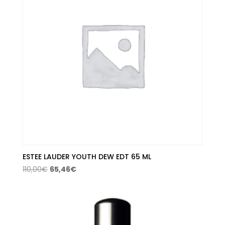
ESTEE LAUDER YOUTH DEW EDT 65 ML
El
El
110,00
€
65,46
€
precio
precio
original
actual
era:
es:
110,00€.
65,46€.