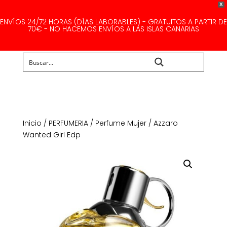
X
ENVÍOS 24/72 HORAS (DÍAS LABORABLES) - GRATUITOS A PARTIR DE
70€ - NO HACEMOS ENVÍOS A LAS ISLAS CANARIAS
Buscar...
Inicio
/
PERFUMERIA
/
Perfume Mujer
/ Azzaro
Wanted Girl Edp