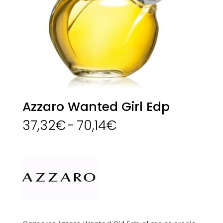
Azzaro Wanted Girl Edp
Rango
37,32
€
-
70,14
€
de
precios:
desde
37,32€
hasta
70,14€