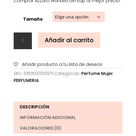
Comprar Azzaro Wanted Girl Edp al mejor precio.
Tamaño
Azzaro
Añadir al carrito
Wanted
Girl
Edp
cantidad
Añadir producto a tu lista de deseos
SKU:
3351500013971
Categorías:
Perfume Mujer
,
PERFUMERIA
DESCRIPCIÓN
INFORMACIÓN ADICIONAL
VALORACIONES (0)