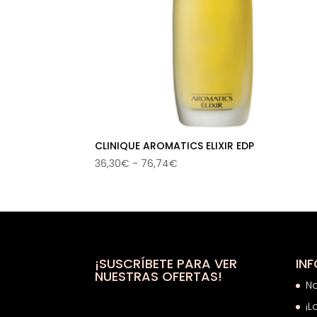
CLINIQUE AROMATICS ELIXIR EDP
Rango
36,30
€
-
76,74
€
de
precios:
desde
36,30€
hasta
76,74€
¡SUSCRÍBETE PARA VER
IN
NUESTRAS OFERTAS!
N
¡L