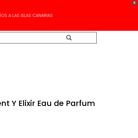
X
OS A LAS ISLAS CANARIAS
Buscar...
nt Y Elixir Eau de Parfum
El
precio
l
actual
es: