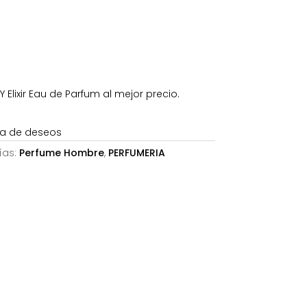
.
77,59€.
 Elixir Eau de Parfum al mejor precio.
sta de deseos
ías:
Perfume Hombre
,
PERFUMERIA