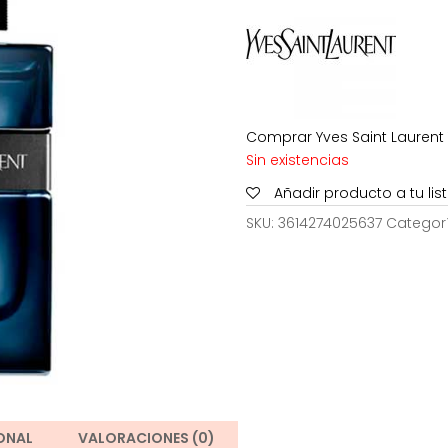
143,70€
Comprar Yves Saint Laurent Y
Sin existencias
Añadir producto a tu li
SKU:
3614274025637
Categor
ONAL
VALORACIONES (0)