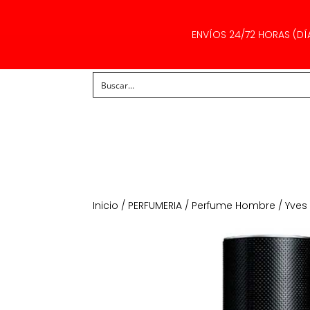
ENVÍOS 24/72 HORAS (DÍ
Inicio
/
PERFUMERIA
/
Perfume Hombre
/ Yves 