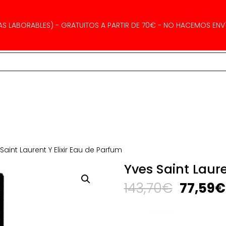
AS LABORABLES) - GRATUITOS A PARTIR DE 70€ - NO HACEMOS ENVÍ
Saint Laurent Y Elixir Eau de Parfum
Yves Saint Laure
El
143,70
€
77,59
€
precio
origina
era: