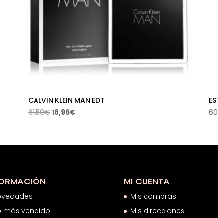
CALVIN KLEIN MAN EDT
ES
El
El
61,50
€
18,96
€
60
precio
precio
original
actual
era:
es:
61,50€.
18,96€.
FORMACIÓN
MI CUENTA
ovedades
Mis compras
o más vendido!
Mis direcciones