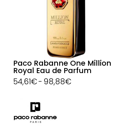
Paco Rabanne One Million
Royal Eau de Parfum
Rango
54,61
€
-
98,88
€
de
precios:
desde
54,61€
hasta
98,88€