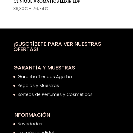
CLINIQUE AROMATICS ELIXIR EDP
Rango
36,30
€
-
76,74
€
de
precios:
desde
36,30€
hasta
¡SUSCRÍBETE PARA VER NUESTRAS
OFERTAS!
76,74€
GARANTÍA Y MUESTRAS
Garantía Tiendas Agatha
Regalos y Muestras
Sorteos de Perfumes y Cosméticos
INFORMACIÓN
Novedades
¡Lo más vendido!