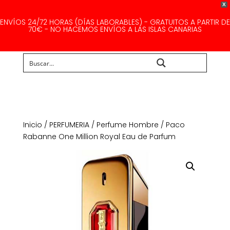
X
ENVÍOS 24/72 HORAS (DÍAS LABORABLES) - GRATUITOS A PARTIR DE
70€ - NO HACEMOS ENVÍOS A LAS ISLAS CANARIAS
Buscar...
Inicio
/
PERFUMERIA
/
Perfume Hombre
/ Paco
Rabanne One Million Royal Eau de Parfum