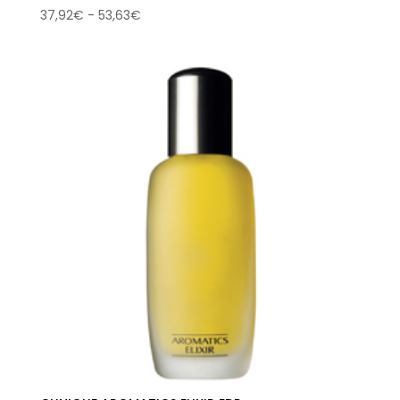
Rango
37,92
€
-
53,63
€
de
precios:
desde
37,92€
hasta
53,63€