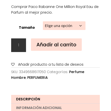
Comprar Paco Rabanne One Million Royal Eau de
Parfum al mejor precio.
Tamaño
Paco
Añadir al carrito
Rabanne
One
Million
Royal
Añadir producto a tu lista de deseos
Eau
SKU:
3349668617050
Categorías:
Perfume
de
Hombre
,
PERFUMERIA
Parfum
cantidad
DESCRIPCIÓN
INFORMACIÓN ADICIONAL