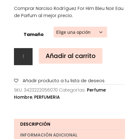
Comprar Narciso Rodríguez For Him Bleu Noir Eau
de Parfum al mejor precio.
Tamaño
Narciso
Añadir al carrito
Rodríguez
For
Him
Bleu
Añadir producto a tu lista de deseos
Noir
SKU:
3423222056070
Categorías:
Perfume
Eau
Hombre
,
PERFUMERIA
de
Parfum
cantidad
DESCRIPCIÓN
INFORMACIÓN ADICIONAL