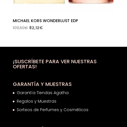
MICHAEL KORS WONDERLUST EDP
El
El
109,50
€
82,12
€
precio
precio
original
actual
era:
es:
109,50€.
82,12€.
¡SUSCRÍBETE PARA VER NUESTRAS
OFERTAS!
GARANTÍA Y MUESTRAS
Garantía Tiendas Agatha
Regalos y Muestras
Sorteos de Perfumes y Cosméticos