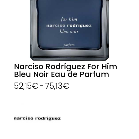
Narciso Rodríguez For Him
Bleu Noir Eau de Parfum
Rango
52,15
€
-
75,13
€
de
precios:
desde
52,15€
hasta
75,13€