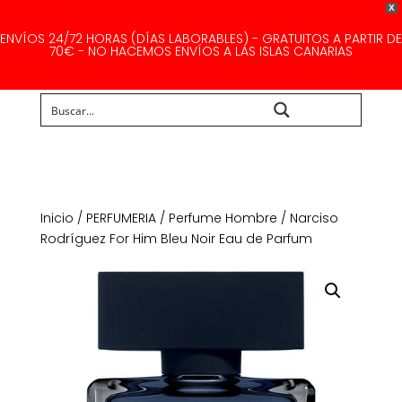
X
ENVÍOS 24/72 HORAS (DÍAS LABORABLES) - GRATUITOS A PARTIR DE
70€ - NO HACEMOS ENVÍOS A LAS ISLAS CANARIAS
Buscar...
Inicio
/
PERFUMERIA
/
Perfume Hombre
/ Narciso
Rodríguez For Him Bleu Noir Eau de Parfum