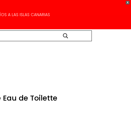
X
OS A LAS ISLAS CANARIAS
Buscar...
 Eau de Toilette
Rango
de
recios:
desde