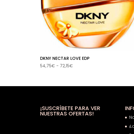
DKNY NECTAR LOVE EDP
Rango
54,75
€
-
72,15
€
de
precios:
desde
54,75€
hasta
72,15€
¡SUSCRÍBETE PARA VER
IN
NUESTRAS OFERTAS!
N
¡L