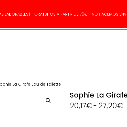
AS LABORABLES) - GRATUITOS A PARTIR DE 70€ - NO HACEMOS ENVÍ
ophie La Girafe Eau de Toilette
Sophie La Girafe
20,17
€
-
27,20
€
p