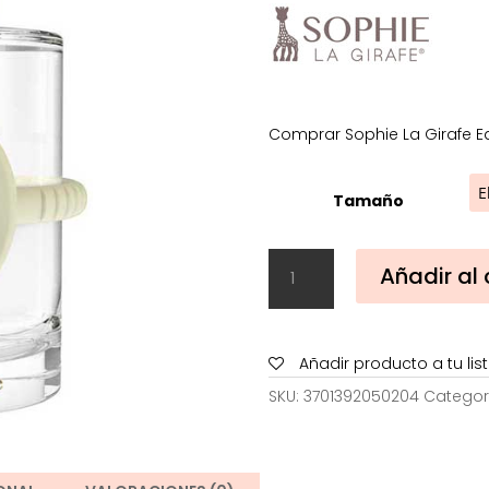
2
h
2
Comprar Sophie La Girafe Eau
Tamaño
Sophie
Añadir al 
La
Girafe
Eau
de
Añadir producto a tu li
Toilette
SKU:
3701392050204
Categor
cantidad