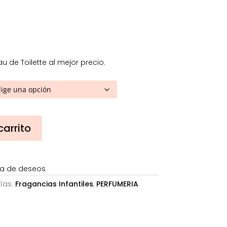
0,17€
asta
7,20€
 de Toilette al mejor precio.
carrito
sta de deseos
ías:
Fragancias Infantiles
,
PERFUMERIA