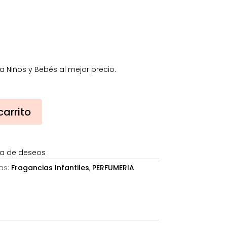
€.
77,59€.
 Niños y Bebés al mejor precio.
carrito
sta de deseos
as:
Fragancias Infantiles
,
PERFUMERIA