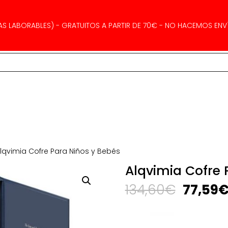
AS LABORABLES) - GRATUITOS A PARTIR DE 70€ - NO HACEMOS ENVÍ
lqvimia Cofre Para Niños y Bebés
Alqvimia Cofre 
El
134,60
€
77,59
precio
origina
era: