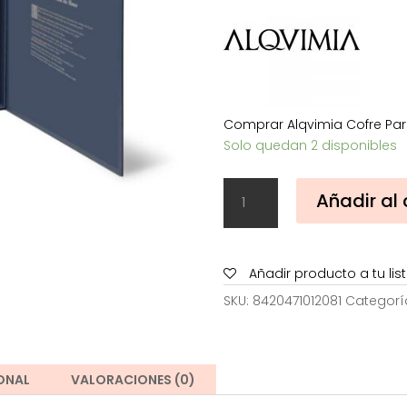
134,60
Comprar Alqvimia Cofre Para
Solo quedan 2 disponibles
Alqvimia
Añadir al 
Cofre
Para
Niños
y
Añadir producto a tu li
Bebés
SKU:
8420471012081
Categorí
cantidad
ONAL
VALORACIONES (0)