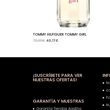
TOMMY HILFIGUER TOMMY GIRL
El
El
72,00
€
40,17
€
precio
precio
original
actual
era:
es:
72,00€.
40,17€.
¡SUSCRÍBETE PARA VER
IN
NUESTRAS OFERTAS!
N
¡L
Po
GARANTÍA Y MUESTRAS
Nu
Garantía Tiendas Agatha