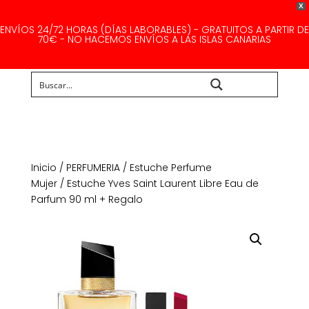
X
ENVÍOS 24/72 HORAS (DÍAS LABORABLES) - GRATUITOS A PARTIR DE
70€ - NO HACEMOS ENVÍOS A LAS ISLAS CANARIAS
Buscar...
Inicio
/
PERFUMERIA
/
Estuche Perfume
Mujer
/ Estuche Yves Saint Laurent Libre Eau de
Parfum 90 ml + Regalo