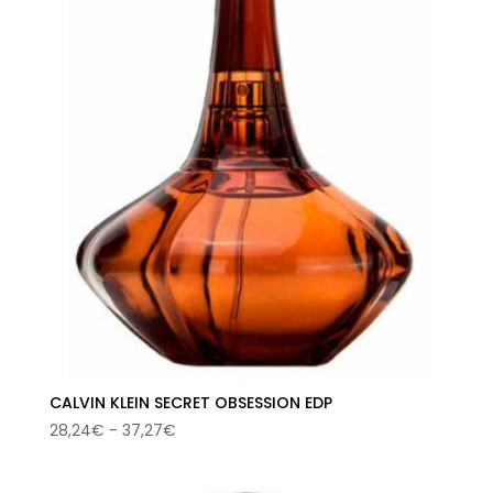
103,50€.
71,16€.
CALVIN KLEIN SECRET OBSESSION EDP
Rango
28,24
€
-
37,27
€
de
precios: