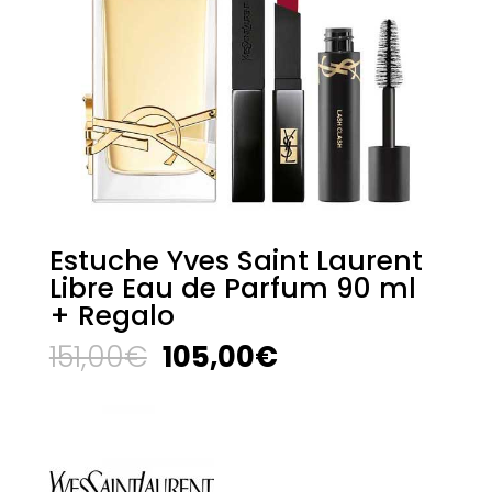
Estuche Yves Saint Laurent
Libre Eau de Parfum 90 ml
+ Regalo
El
El
151,00
€
105,00
€
precio
precio
original
actual
era:
es:
151,00€.
105,00€.