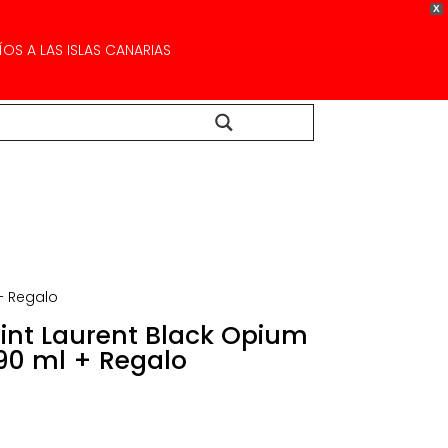
X
OS A LAS ISLAS CANARIAS
Buscar...
+ Regalo
int Laurent Black Opium
90 ml + Regalo
El
€
precio
l
actual