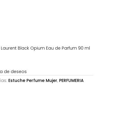
es:
.
93,33€.
 Laurent Black Opium Eau de Parfum 90 ml
sta de deseos
ías:
Estuche Perfume Mujer
,
PERFUMERIA