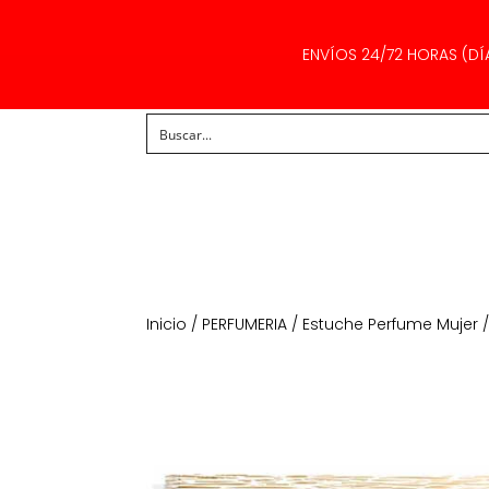
ENVÍOS 24/72 HORAS (DÍ
Inicio
/
PERFUMERIA
/
Estuche Perfume Mujer
/