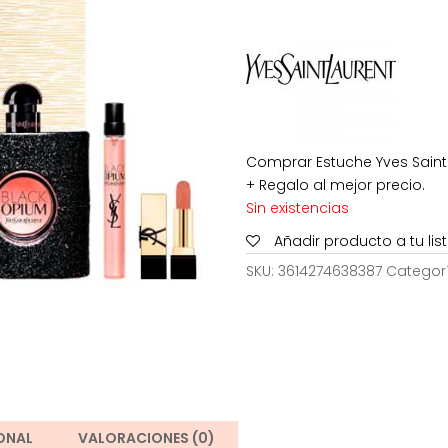
era:
155,00€
Comprar Estuche Yves Saint
+ Regalo al mejor precio.
Sin existencias
Añadir producto a tu li
SKU:
3614274638387
Categor
ONAL
VALORACIONES (0)