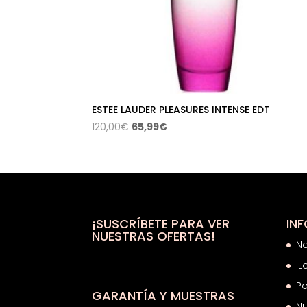
ESTEE LAUDER PLEASURES INTENSE EDT
El
El
120,00
€
65,99
€
precio
precio
original
actual
era:
es:
120,00€.
65,99€.
¡SUSCRÍBETE PARA VER
IN
NUESTRAS OFERTAS!
N
¡L
Po
GARANTÍA Y MUESTRAS
Nu