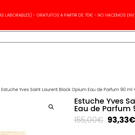
AS LABORABLES) - GRATUITOS A PARTIR DE 70€ - NO HACEMOS ENVÍ
 Estuche Yves Saint Laurent Black Opium Eau de Parfum 90 ml 
Estuche Yves Sa
Eau de Parfum 
El
155,00
€
93,33
precio
origina