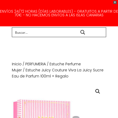
X
ENVÍOS 24/72 HORAS (DÍAS LABORABLES) - GRATUITOS A PARTIR DE
70€ - NO HACEMOS ENVÍOS A LAS ISLAS CANARIAS
Buscar...
Inicio
/
PERFUMERIA
/
Estuche Perfume
Mujer
/ Estuche Juicy Couture Viva La Juicy Sucre
Eau de Parfum 100ml + Regalo