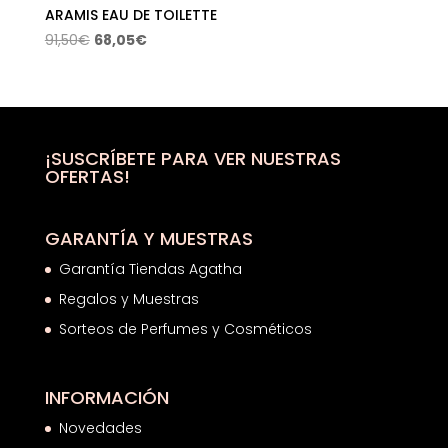
ARAMIS EAU DE TOILETTE
El
El
91,50
€
68,05
€
precio
precio
original
actual
era:
es:
91,50€.
68,05€.
¡SUSCRÍBETE PARA VER NUESTRAS
OFERTAS!
GARANTÍA Y MUESTRAS
Garantía Tiendas Agatha
Regalos y Muestras
Sorteos de Perfumes y Cosméticos
INFORMACIÓN
Novedades