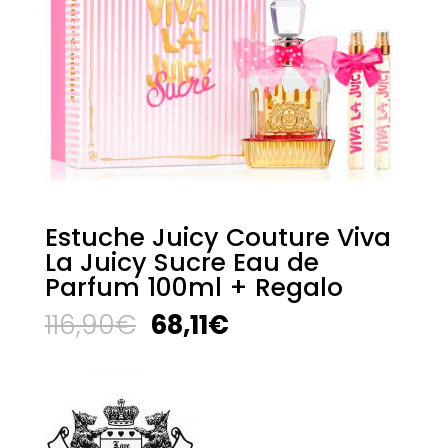
Estuche Juicy Couture Viva
La Juicy Sucre Eau de
Parfum 100ml + Regalo
El
El
116,90
€
68,11
€
precio
precio
original
actual
era:
es:
116,90€.
68,11€.