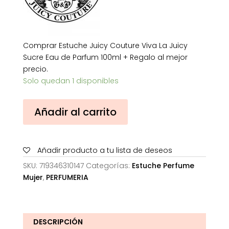
Comprar Estuche Juicy Couture Viva La Juicy
Sucre Eau de Parfum 100ml + Regalo al mejor
precio.
Solo quedan 1 disponibles
Estuche
Añadir al carrito
Juicy
Couture
Viva
Añadir producto a tu lista de deseos
La
Juicy
SKU:
719346310147
Categorías:
Estuche Perfume
Sucre
Mujer
,
PERFUMERIA
Eau
de
Parfum
100ml
DESCRIPCIÓN