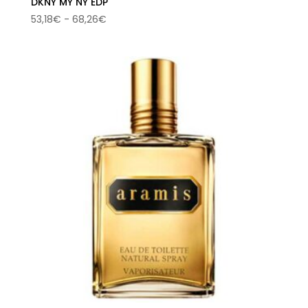
DKNY MY NY EDP
Rango
53,18
€
-
68,26
€
de
precios:
desde
53,18€
hasta
68,26€