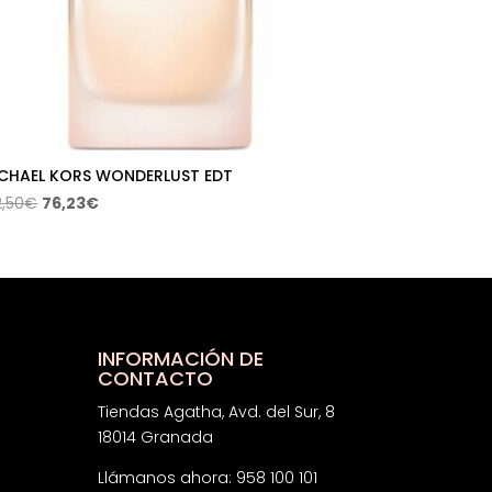
CHAEL KORS WONDERLUST EDT
El
El
2,50
€
76,23
€
precio
precio
original
actual
era:
es:
102,50€.
76,23€.
INFORMACIÓN DE
CONTACTO
Tiendas Agatha, Avd. del Sur, 8
18014 Granada
Llámanos ahora: 958 100 101