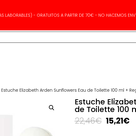
AS LABORABLES) - GRATUITOS A PARTIR DE 70€ - NO HACEMOS ENVÍ
 Estuche Elizabeth Arden Sunflowers Eau de Toilette 100 ml + Re
Estuche Elizabe
de Toilette 100
El
El
22,46
€
15,21
€
precio
p
original
a