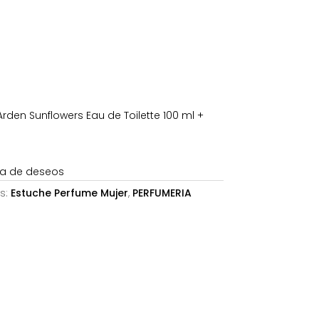
s:
,21€.
rden Sunflowers Eau de Toilette 100 ml +
sta de deseos
s:
Estuche Perfume Mujer
,
PERFUMERIA