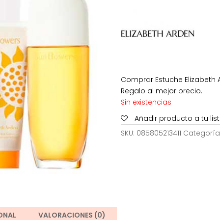
era:
e
22,46€.
15
Comprar Estuche Elizabeth A
Regalo al mejor precio.
Sin existencias
Añadir producto a tu li
SKU:
085805213411
Categoría
ONAL
VALORACIONES (0)