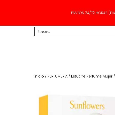
ENVÍOS 24/72 HORAS (DÍ
Inicio
/
PERFUMERIA
/
Estuche Perfume Mujer
/