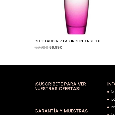
ESTEE LAUDER PLEASURES INTENSE EDT
El
El
120,00
€
65,99
€
precio
precio
original
actual
era:
es:
120,00€.
65,99€.
¡SUSCRÍBETE PARA VER
IN
NUESTRAS OFERTAS!
N
¡L
Po
GARANTÍA Y MUESTRAS
Nu