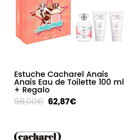
Estuche Cacharel Anais
Anais Eau de Toilette 100 ml
+ Regalo
El
El
98,00
€
62,87
€
precio
precio
original
actual
era:
es:
98,00€.
62,87€.