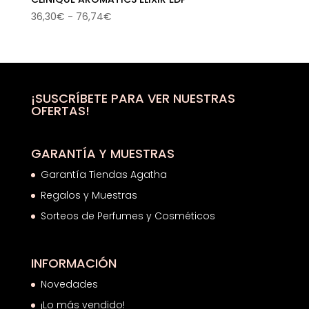
Rango
36,30
€
-
76,74
€
de
precios:
desde
36,30€
hasta
¡SUSCRÍBETE PARA VER NUESTRAS
OFERTAS!
76,74€
GARANTÍA Y MUESTRAS
Garantía Tiendas Agatha
Regalos y Muestras
Sorteos de Perfumes y Cosméticos
INFORMACIÓN
Novedades
¡Lo más vendido!