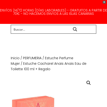
X
ENVÍOS 24/72 HORAS (DÍAS LABORABLES) - GRATUITOS A PARTIR DE
70€ - NO HACEMOS ENVÍOS A LAS ISLAS CANARIAS
Buscar...
Inicio
/
PERFUMERIA
/
Estuche Perfume
Mujer
/ Estuche Cacharel Anais Anais Eau de
Toilette 100 ml + Regalo