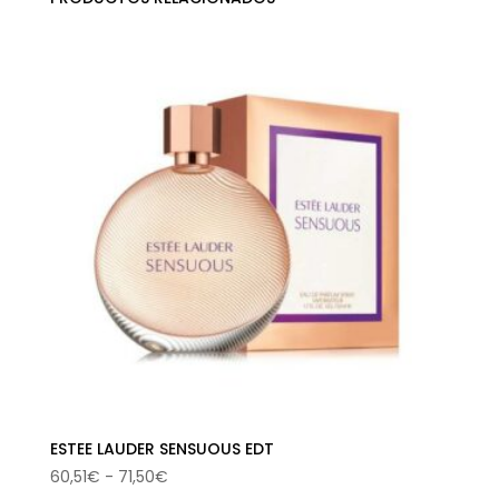
ESTEE LAUDER SENSUOUS EDT
Rango
60,51
€
-
71,50
€