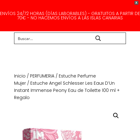
X
ENVÍOS 24/72 HORAS (DÍAS LABORABLES) - GRATUITOS A PARTIR DE
70€ - NO HACEMOS ENVÍOS A LAS ISLAS CANARIAS
Buscar...
Inicio
/
PERFUMERIA
/
Estuche Perfume
Mujer
/ Estuche Angel Schlesser Les Eaux D’Un
Instant Immense Peony Eau de Toilette 100 ml +
Regalo