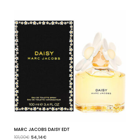
de
precios:
desde
60,51€
hasta
71,50€
MARC JACOBS DAISY EDT
El
El
101,00
€
54,14
€