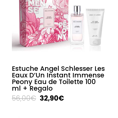
Estuche Angel Schlesser Les
Eaux D’Un Instant Immense
Peony Eau de Toilette 100
ml + Regalo
El
El
56,00
€
32,90
€
precio
precio
original
actual
era:
es: