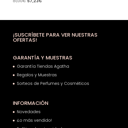
El
El
81,00
€
57,23
€
precio
precio
original
actual
era:
es:
81,00€.
57,23€.
¡SUSCRÍBETE PARA VER NUESTRAS
OFERTAS!
GARANTÍA Y MUESTRAS
Garantía Tiendas Agatha
Regalos y Muestras
Sorteos de Perfumes y Cosméticos
INFORMACIÓN
Novedades
¡Lo más vendido!