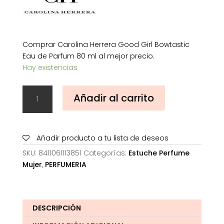
Comprar Carolina Herrera Good Girl Bowtastic
Eau de Parfum 80 ml al mejor precio.
Hay existencias
Carolina
Añadir al carrito
Herrera
Good
Girl
Bowtastic
Añadir producto a tu lista de deseos
Eau
SKU:
8411061113851
Categorías:
Estuche Perfume
de
Mujer
,
PERFUMERIA
Parfum
80
ml
cantidad
DESCRIPCIÓN