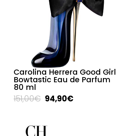
Carolina Herrera Good Girl
Bowtastic Eau de Parfum
80 ml
El
El
151,00
€
94,90
€
precio
precio
original
actual
era:
es:
151,00€.
94,90€.