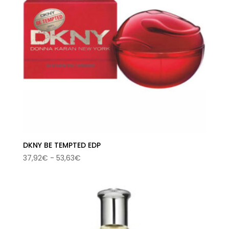
DKNY BE TEMPTED EDP
Rango
37,92
€
-
53,63
€
de
precios:
desde
37,92€
hasta
53,63€