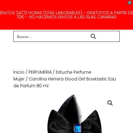
X
ENVÍOS 24/72 HORAS (DÍAS LABORABLES) - GRATUITOS A PARTIR DE
70€ - NO HACEMOS ENVÍOS A LAS ISLAS CANARIAS
Buscar...
Inicio
/
PERFUMERIA
/
Estuche Perfume
Mujer
/ Carolina Herrera Good Girl Bowtastic Eau
de Parfum 80 ml