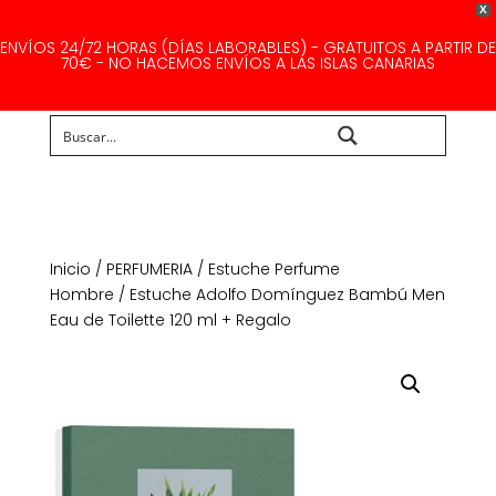
X
ENVÍOS 24/72 HORAS (DÍAS LABORABLES) - GRATUITOS A PARTIR DE
70€ - NO HACEMOS ENVÍOS A LAS ISLAS CANARIAS
Buscar...
Inicio
/
PERFUMERIA
/
Estuche Perfume
Hombre
/ Estuche Adolfo Domínguez Bambú Men
Eau de Toilette 120 ml + Regalo