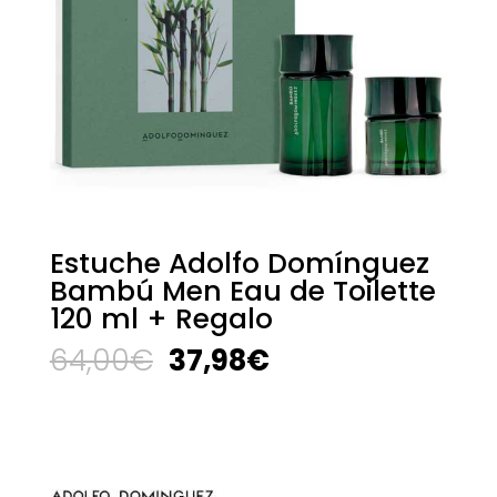
Estuche Adolfo Domínguez
Bambú Men Eau de Toilette
120 ml + Regalo
El
El
64,00
€
37,98
€
precio
precio
original
actual
era:
es:
64,00€.
37,98€.