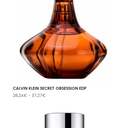
CALVIN KLEIN SECRET OBSESSION EDP
Rango
28,24
€
-
37,27
€
de
precios:
desde
28,24€
hasta