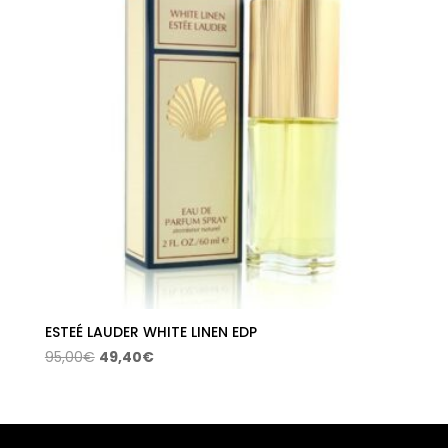
ESTEÉ LAUDER WHITE LINEN EDP
El
El
95,00
€
49,40
€
precio
precio
original
actual
era:
es:
95,00€.
49,40€.