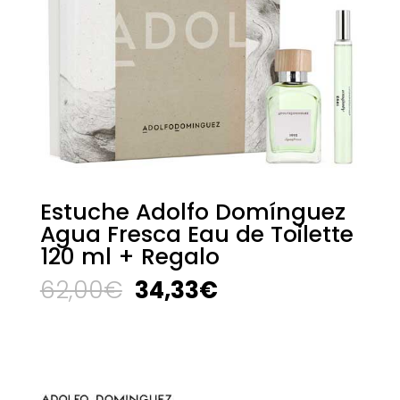
Estuche Adolfo Domínguez
Agua Fresca Eau de Toilette
120 ml + Regalo
El
El
62,00
€
34,33
€
precio
precio
original
actual
era:
es:
62,00€.
34,33€.