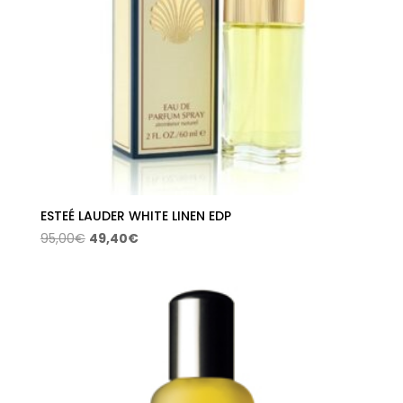
ESTEÉ LAUDER WHITE LINEN EDP
El
El
95,00
€
49,40
€
precio
precio
original
actual
era:
es:
95,00€.
49,40€.