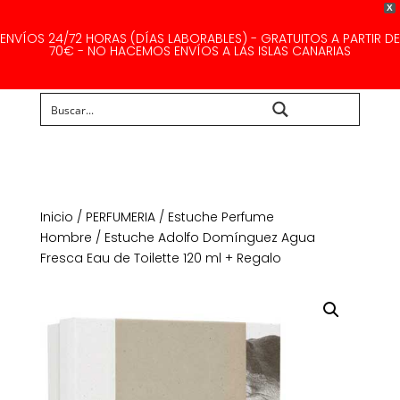
X
ENVÍOS 24/72 HORAS (DÍAS LABORABLES) - GRATUITOS A PARTIR DE
70€ - NO HACEMOS ENVÍOS A LAS ISLAS CANARIAS
Buscar...
Inicio
/
PERFUMERIA
/
Estuche Perfume
Hombre
/ Estuche Adolfo Domínguez Agua
Fresca Eau de Toilette 120 ml + Regalo