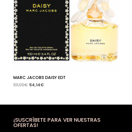
MARC JACOBS DAISY EDT
El
El
101,00
€
54,14
€
precio
precio
original
actual
era:
es:
101,00€.
54,14€.
¡SUSCRÍBETE PARA VER NUESTRAS
OFERTAS!