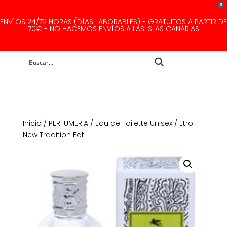
X
ENVÍOS 24/72 HORAS (DÍAS LABORABLES) - GRATUITOS A PARTIR DE
70€ - NO HACEMOS ENVÍOS A LAS ISLAS CANARIAS
Buscar...
Inicio
/
PERFUMERIA
/
Eau de Toilette Unisex
/ Etro
New Tradition Edt