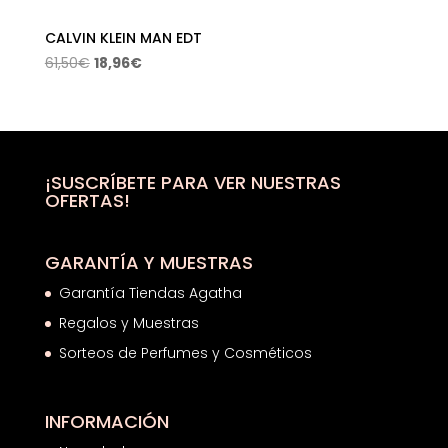
CALVIN KLEIN MAN EDT
El
El
61,50
€
18,96
€
precio
precio
original
actual
era:
es:
61,50€.
18,96€.
¡SUSCRÍBETE PARA VER NUESTRAS
OFERTAS!
GARANTÍA Y MUESTRAS
Garantía Tiendas Agatha
Regalos y Muestras
Sorteos de Perfumes y Cosméticos
INFORMACIÓN