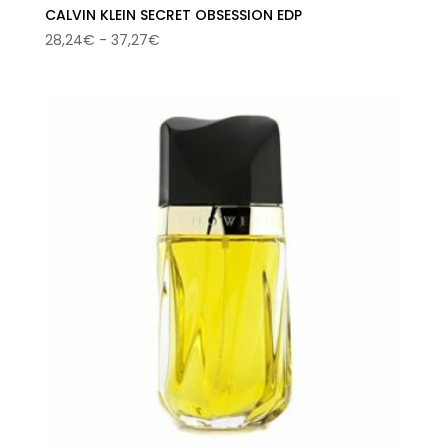
CALVIN KLEIN SECRET OBSESSION EDP
Rango
28,24
€
-
37,27
€
de
precios:
desde
28,24€
hasta
37,27€