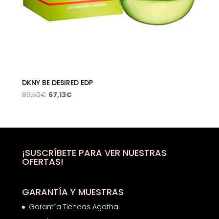
DKNY BE DESIRED EDP
El
El
89,50
€
67,13
€
precio
precio
original
actual
era:
es:
89,50€.
67,13€.
¡SUSCRÍBETE PARA VER NUESTRAS
OFERTAS!
GARANTÍA Y MUESTRAS
Garantía Tiendas Agatha