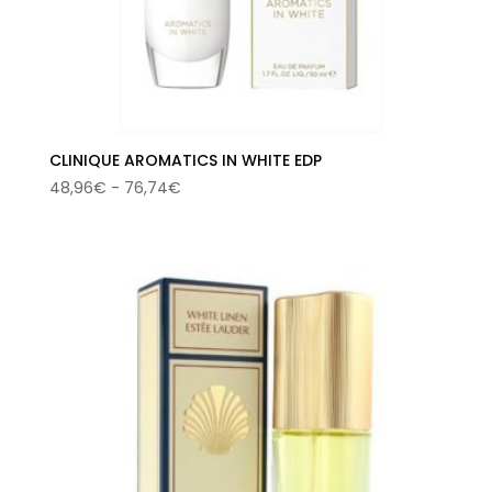
CLINIQUE AROMATICS IN WHITE EDP
Rango
48,96
€
-
76,74
€
de
precios:
desde
48,96€
hasta
76,74€