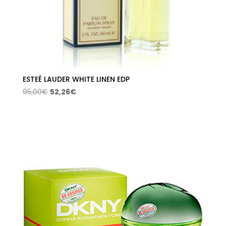
ESTEÉ LAUDER WHITE LINEN EDP
El
El
95,00
€
52,26
€
precio
precio
original
actual
era:
es:
95,00€.
52,26€.