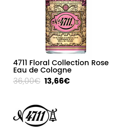
4711 Floral Collection Rose
Eau de Cologne
El
El
36,00
€
13,66
€
precio
precio
original
actual
era:
es:
36,00€.
13,66€.