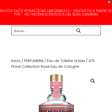
X
ENVÍOS 24/72 HORAS (DÍAS LABORABLES) - GRATUITOS A PARTIR DE
70€ - NO HACEMOS ENVÍOS A LAS ISLAS CANARIAS
Buscar...
Inicio
/
PERFUMERIA
/
Eau de Toilette Unisex
/ 4711
Floral Collection Rose Eau de Cologne