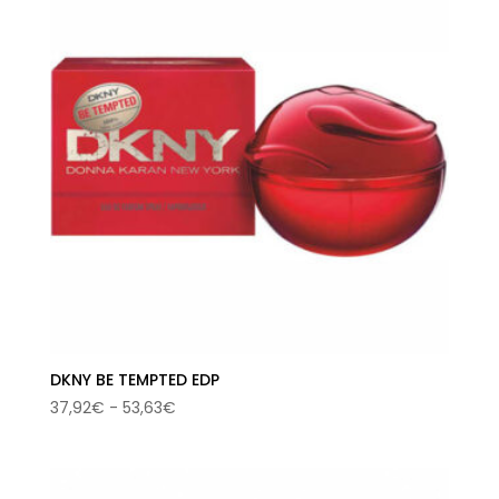
DKNY BE TEMPTED EDP
Rango
37,92
€
-
53,63
€
de
precios:
desde