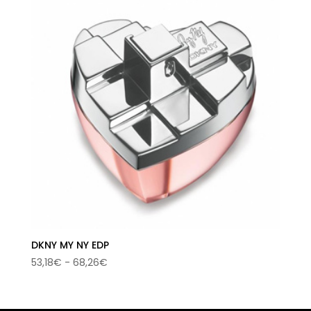
37,92€
hasta
53,63€
DKNY MY NY EDP
Rango
53,18
€
-
68,26
€
de
precios:
desde