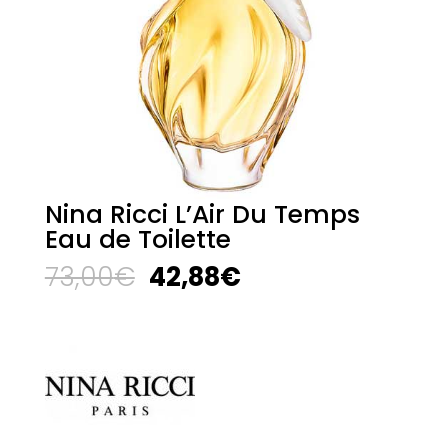
Nina Ricci L’Air Du Temps
Eau de Toilette
El
El
73,00
€
42,88
€
precio
precio
original
actual
era:
es:
73,00€.
42,88€.