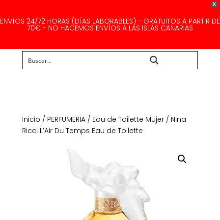
X
ENVÍOS 24/72 HORAS (DÍAS LABORABLES) - GRATUITOS A PARTIR DE
70€ - NO HACEMOS ENVÍOS A LAS ISLAS CANARIAS
Buscar...
Inicio
/
PERFUMERIA
/
Eau de Toilette Mujer
/ Nina
Ricci L’Air Du Temps Eau de Toilette