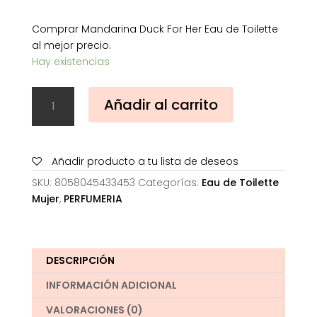
Comprar Mandarina Duck For Her Eau de Toilette
al mejor precio.
Hay existencias
Mandarina
Añadir al carrito
Duck
For
Her
Eau
Añadir producto a tu lista de deseos
de
SKU:
8058045433453
Categorías:
Eau de Toilette
Toilette
Mujer
,
PERFUMERIA
cantidad
DESCRIPCIÓN
INFORMACIÓN ADICIONAL
VALORACIONES (0)