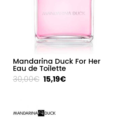
Mandarina Duck For Her
Eau de Toilette
El
El
30,00
€
15,19
€
precio
precio
original
actual
era:
es:
30,00€.
15,19€.