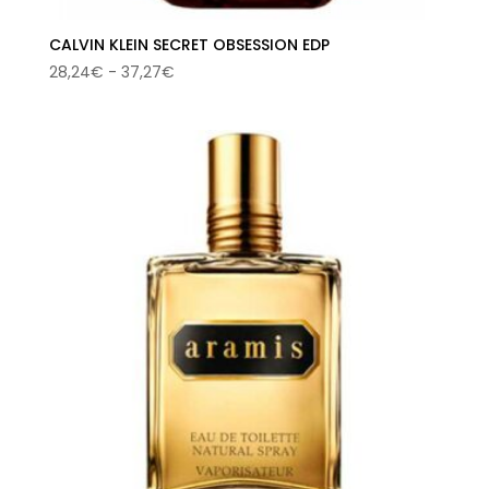
CALVIN KLEIN SECRET OBSESSION EDP
Rango
28,24
€
-
37,27
€
de
precios:
desde
28,24€
hasta
37,27€