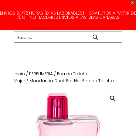
X
ENVÍOS 24/72 HORAS (DÍAS LABORABLES) - GRATUITOS A PARTIR DE
70€ - NO HACEMOS ENVÍOS A LAS ISLAS CANARIAS
Buscar...
Inicio
/
PERFUMERIA
/
Eau de Toilette
Mujer
/ Mandarina Duck For Her Eau de Toilette