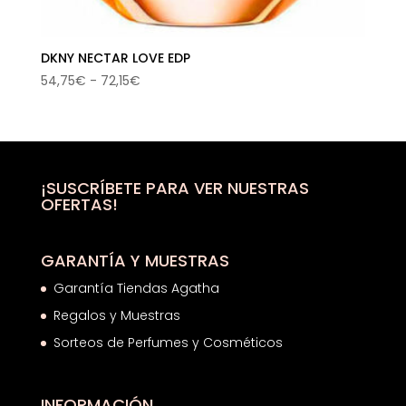
DKNY NECTAR LOVE EDP
Rango
54,75
€
-
72,15
€
de
precios:
desde
54,75€
hasta
¡SUSCRÍBETE PARA VER NUESTRAS
OFERTAS!
72,15€
GARANTÍA Y MUESTRAS
Garantía Tiendas Agatha
Regalos y Muestras
Sorteos de Perfumes y Cosméticos
INFORMACIÓN