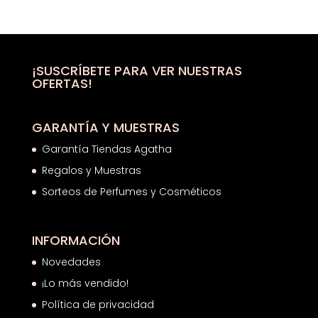
precio
precio
original
actual
era:
es:
78,50€.
58,88€.
¡SUSCRÍBETE PARA VER NUESTRAS
OFERTAS!
GARANTÍA Y MUESTRAS
Garantía Tiendas Agatha
Regalos y Muestras
Sorteos de Perfumes y Cosméticos
INFORMACIÓN
Novedades
¡Lo más vendido!
Política de privacidad