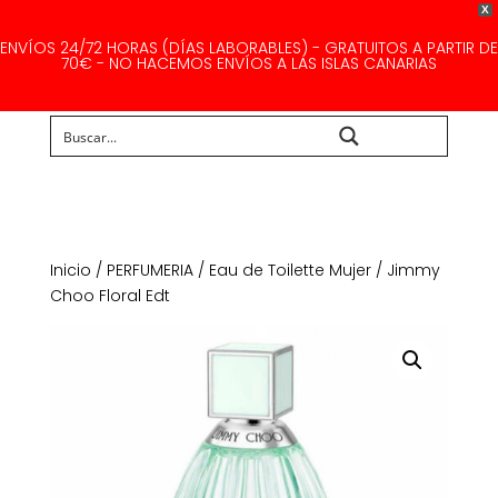
X
ENVÍOS 24/72 HORAS (DÍAS LABORABLES) - GRATUITOS A PARTIR DE
70€ - NO HACEMOS ENVÍOS A LAS ISLAS CANARIAS
Buscar...
Inicio
/
PERFUMERIA
/
Eau de Toilette Mujer
/ Jimmy
Choo Floral Edt