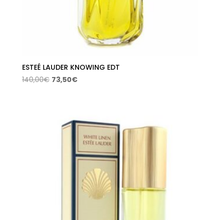
ESTEÉ LAUDER KNOWING EDT
El
El
140,00
€
73,50
€
precio
precio
original
actual
era:
es:
140,00€.
73,50€.