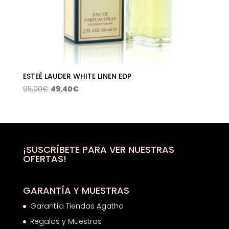
ESTEÉ LAUDER WHITE LINEN EDP
El
El
95,00
€
49,40
€
precio
precio
original
actual
era:
es:
95,00€.
49,40€.
¡SUSCRÍBETE PARA VER NUESTRAS
OFERTAS!
GARANTÍA Y MUESTRAS
Garantía Tiendas Agatha
Regalos y Muestras