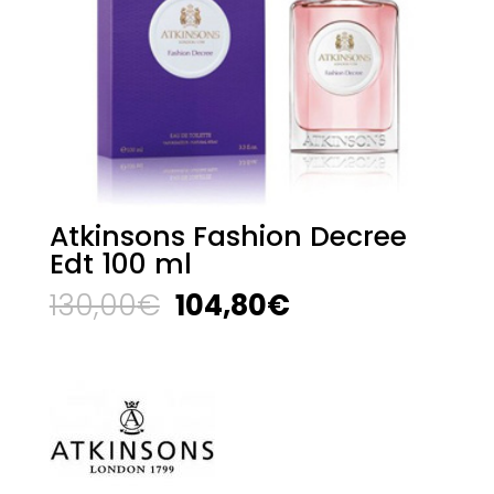
Atkinsons Fashion Decree
Edt 100 ml
El
El
130,00
€
104,80
€
precio
precio
original
actual
era:
es:
130,00€.
104,80€.