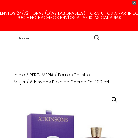
X
ENVÍOS 24/72 HORAS (DÍAS LABORABLES) - GRATUITOS A PARTIR DE
70€ - NO HACEMOS ENVÍOS A LAS ISLAS CANARIAS
Buscar...
Inicio
/
PERFUMERIA
/
Eau de Toilette
Mujer
/ Atkinsons Fashion Decree Edt 100 ml