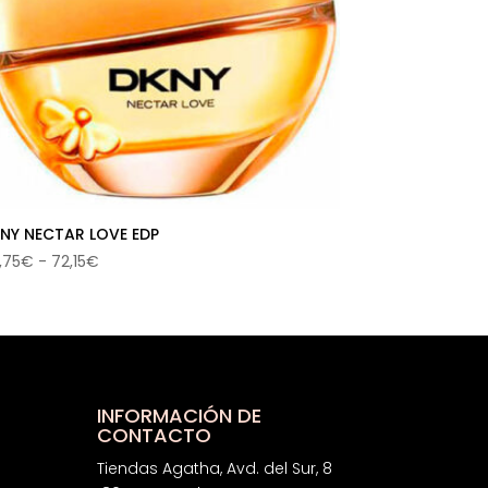
NY NECTAR LOVE EDP
Rango
,75
€
-
72,15
€
de
precios:
desde
54,75€
hasta
72,15€
INFORMACIÓN DE
CONTACTO
Tiendas Agatha, Avd. del Sur, 8