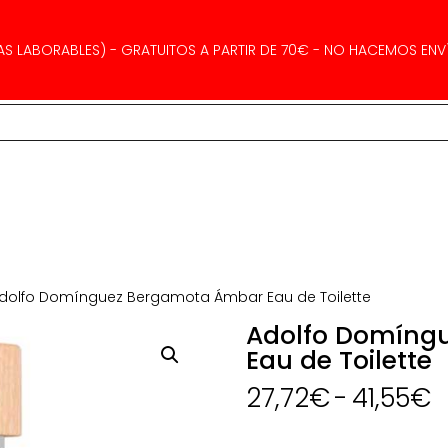
AS LABORABLES) - GRATUITOS A PARTIR DE 70€ - NO HACEMOS ENVÍ
dolfo Domínguez Bergamota Ámbar Eau de Toilette
Adolfo Domíng
Eau de Toilette
R
27,72
€
-
41,55
€
d
p