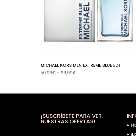
MICHAEL KORS MEN EXTREME BLUE EDT
Rango
50,98
€
-
68,99
€
de
precios:
desde
50,98€
hasta
68,99€
¡SUSCRÍBETE PARA VER
IN
NUESTRAS OFERTAS!
N
¡L