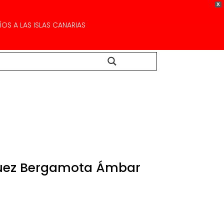
X
OS A LAS ISLAS CANARIAS
Buscar...
uez Bergamota Ámbar
ango
e
recios: