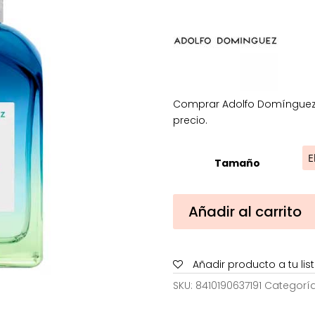
d
2
h
4
Comprar Adolfo Domínguez 
precio.
Tamaño
Adolfo
Añadir al carrito
Domínguez
Bergamota
Ámbar
Añadir producto a tu li
Eau
de
SKU:
8410190637191
Categorí
Toilette
cantidad