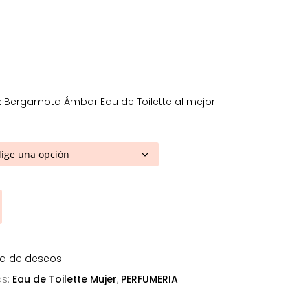
esde
7,72€
asta
1,55€
Bergamota Ámbar Eau de Toilette al mejor
sta de deseos
as:
Eau de Toilette Mujer
,
PERFUMERIA