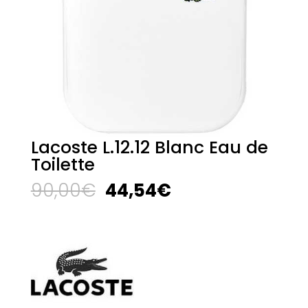
Lacoste L.12.12 Blanc Eau de
Toilette
El
El
90,00
€
44,54
€
precio
precio
original
actual
era:
es:
90,00€.
44,54€.