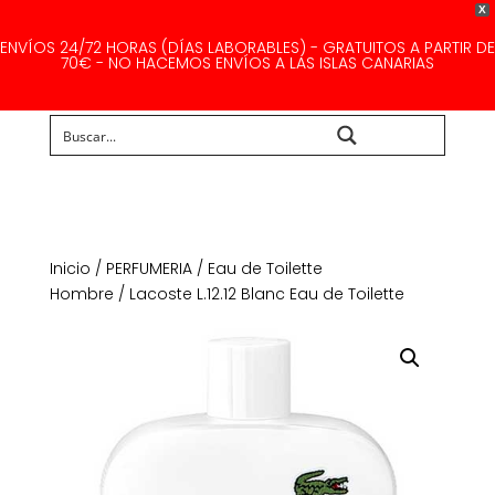
X
ENVÍOS 24/72 HORAS (DÍAS LABORABLES) - GRATUITOS A PARTIR DE
70€ - NO HACEMOS ENVÍOS A LAS ISLAS CANARIAS
Buscar...
Inicio
/
PERFUMERIA
/
Eau de Toilette
Hombre
/ Lacoste L.12.12 Blanc Eau de Toilette