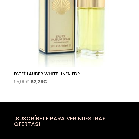
ESTEÉ LAUDER WHITE LINEN EDP
El
El
95,00
€
52,26
€
precio
precio
original
actual
era:
es:
95,00€.
52,26€.
¡SUSCRÍBETE PARA VER NUESTRAS
OFERTAS!