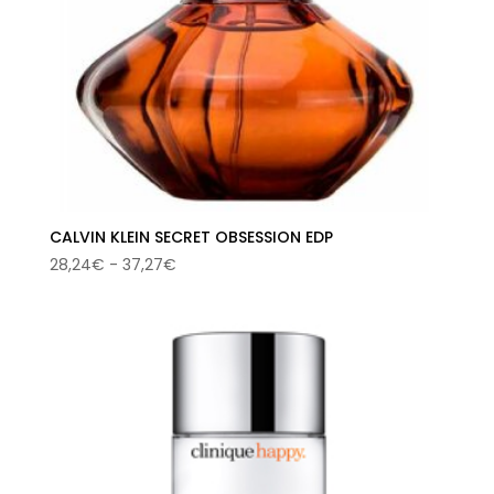
CALVIN KLEIN SECRET OBSESSION EDP
Rango
28,24
€
-
37,27
€
de
precios:
desde
28,24€
hasta
37,27€