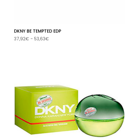
DKNY BE TEMPTED EDP
Rango
37,92
€
-
53,63
€
de
precios:
desde
37,92€
hasta
53,63€