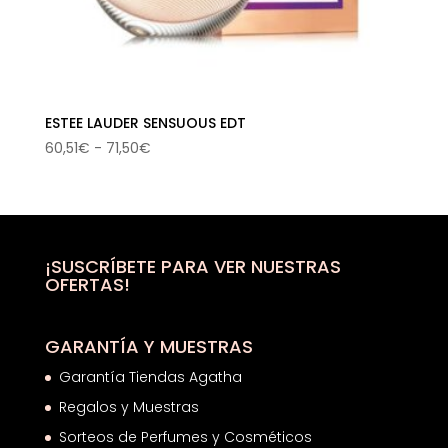
ESTEE LAUDER SENSUOUS EDT
Rango
60,51
€
-
71,50
€
de
precios:
desde
60,51€
hasta
¡SUSCRÍBETE PARA VER NUESTRAS
OFERTAS!
71,50€
GARANTÍA Y MUESTRAS
Garantía Tiendas Agatha
Regalos y Muestras
Sorteos de Perfumes y Cosméticos