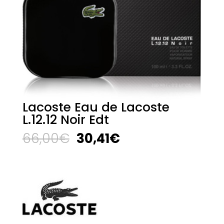
Lacoste Eau de Lacoste
L.12.12 Noir Edt
El
El
66,00
€
30,41
€
precio
precio
original
actual
era:
es:
66,00€.
30,41€.