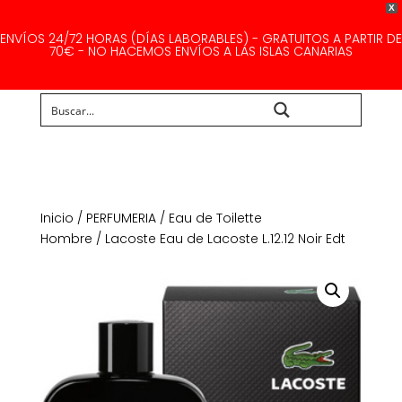
X
ENVÍOS 24/72 HORAS (DÍAS LABORABLES) - GRATUITOS A PARTIR DE
70€ - NO HACEMOS ENVÍOS A LAS ISLAS CANARIAS
Buscar...
Inicio
/
PERFUMERIA
/
Eau de Toilette
Hombre
/ Lacoste Eau de Lacoste L.12.12 Noir Edt