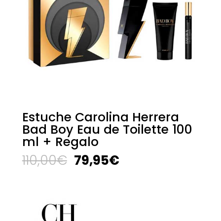
Estuche Carolina Herrera
Bad Boy Eau de Toilette 100
ml + Regalo
El
El
110,00
€
79,95
€
precio
precio
original
actual
era:
es:
110,00€.
79,95€.