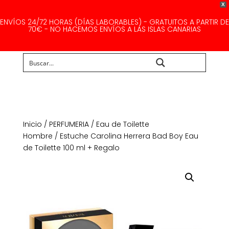
X
ENVÍOS 24/72 HORAS (DÍAS LABORABLES) - GRATUITOS A PARTIR DE
70€ - NO HACEMOS ENVÍOS A LAS ISLAS CANARIAS
Buscar...
Inicio
/
PERFUMERIA
/
Eau de Toilette
Hombre
/ Estuche Carolina Herrera Bad Boy Eau
de Toilette 100 ml + Regalo