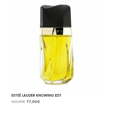
ESTEÉ LAUDER KNOWING EDT
El
El
140,00
€
77,00
€
precio
precio
original
actual