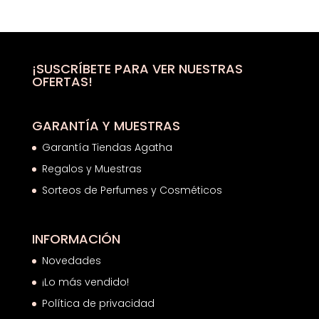
original
actual
era:
es:
78,50€.
58,88€.
¡SUSCRÍBETE PARA VER NUESTRAS
OFERTAS!
GARANTÍA Y MUESTRAS
Garantía Tiendas Agatha
Regalos y Muestras
Sorteos de Perfumes y Cosméticos
INFORMACIÓN
Novedades
¡Lo más vendido!
Política de privacidad