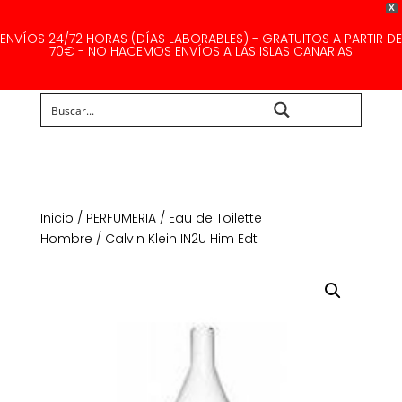
X
ENVÍOS 24/72 HORAS (DÍAS LABORABLES) - GRATUITOS A PARTIR DE
70€ - NO HACEMOS ENVÍOS A LAS ISLAS CANARIAS
Buscar...
Inicio
/
PERFUMERIA
/
Eau de Toilette
Hombre
/ Calvin Klein IN2U Him Edt