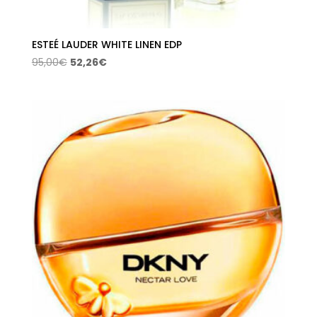
ESTEÉ LAUDER WHITE LINEN EDP
El
El
95,00
€
52,26
€
precio
precio
original
actual
era:
es:
95,00€.
52,26€.