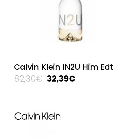
Calvin Klein IN2U Him Edt
El
El
82,30
€
32,39
€
precio
precio
original
actual
era:
es:
82,30€.
32,39€.