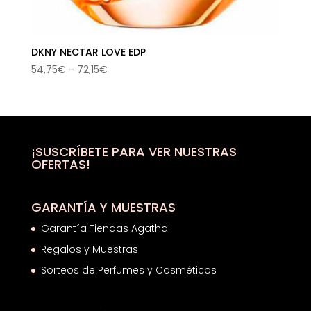
DKNY NECTAR LOVE EDP
Rango
54,75
€
-
72,15
€
de
precios:
desde
54,75€
hasta
¡SUSCRÍBETE PARA VER NUESTRAS
OFERTAS!
72,15€
GARANTÍA Y MUESTRAS
Garantía Tiendas Agatha
Regalos y Muestras
Sorteos de Perfumes y Cosméticos