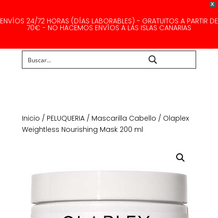
X
ENVÍOS 24/72 HORAS (DÍAS LABORABLES) - GRATUITOS A PARTIR DE
70€ - NO HACEMOS ENVÍOS A LAS ISLAS CANARIAS
Buscar...
Inicio
/
PELUQUERIA
/
Mascarilla Cabello
/ Olaplex
Weightless Nourishing Mask 200 ml