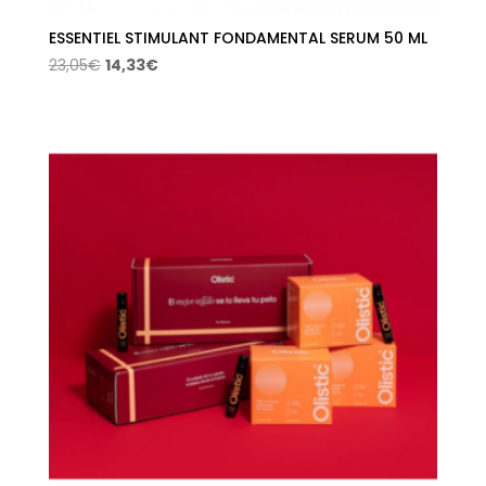
ESSENTIEL STIMULANT FONDAMENTAL SERUM 50 ML
El
El
23,05
€
14,33
€
precio
precio
original
actual
era:
es:
23,05€.
14,33€.