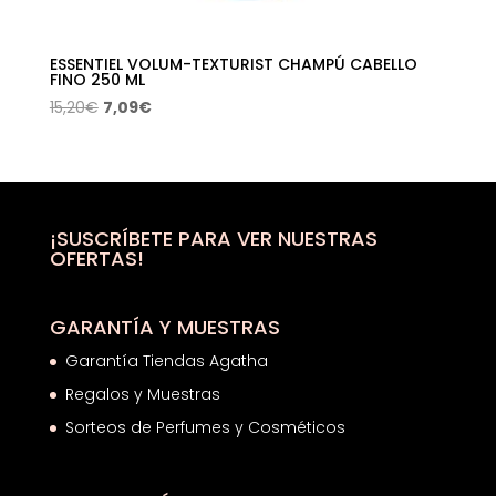
ESSENTIEL VOLUM-TEXTURIST CHAMPÚ CABELLO
FINO 250 ML
El
El
15,20
€
7,09
€
precio
precio
original
actual
era:
es:
15,20€.
7,09€.
¡SUSCRÍBETE PARA VER NUESTRAS
OFERTAS!
GARANTÍA Y MUESTRAS
Garantía Tiendas Agatha
Regalos y Muestras
Sorteos de Perfumes y Cosméticos