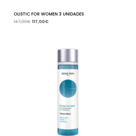
OLISTIC FOR WOMEN 3 UNIDADES
El
El
147,00
€
117,00
€
precio
precio
original
actual
era:
es:
147,00€.
117,00€.