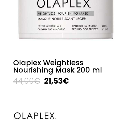
Olaplex Weightless
Nourishing Mask 200 ml
El
El
44,00
€
21,53
€
precio
precio
original
actual
era:
es:
44,00€.
21,53€.