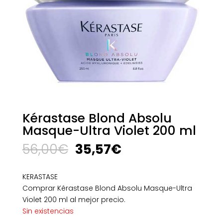
Kérastase Blond Absolu
Masque-Ultra Violet 200 ml
El
El
56,00
€
35,57
€
precio
precio
original
actual
KERASTASE
era:
es:
Comprar Kérastase Blond Absolu Masque-Ultra
56,00€.
35,57€.
Violet 200 ml al mejor precio.
Sin existencias