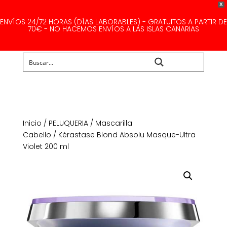
X
ENVÍOS 24/72 HORAS (DÍAS LABORABLES) - GRATUITOS A PARTIR DE
70€ - NO HACEMOS ENVÍOS A LAS ISLAS CANARIAS
Buscar...
Inicio
/
PELUQUERIA
/
Mascarilla
Cabello
/ Kérastase Blond Absolu Masque-Ultra
Violet 200 ml