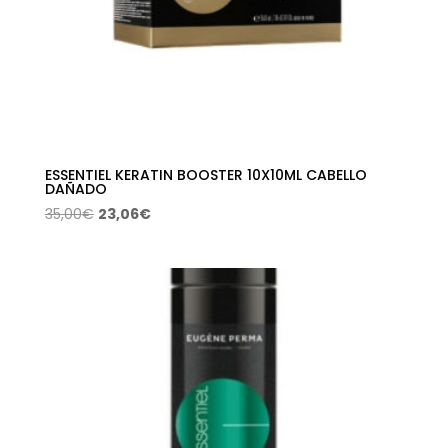
ESSENTIEL KERATIN BOOSTER 10X10ML CABELLO
DAÑADO
El
El
35,00
€
23,06
€
precio
precio
original
actual
era:
es:
35,00€.
23,06€.