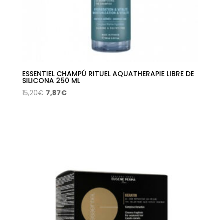
ESSENTIEL CHAMPÚ RITUEL AQUATHERAPIE LIBRE DE
SILICONA 250 ML
El
El
15,20
€
7,87
€
precio
precio
original
actual
era:
es:
15,20€.
7,87€.