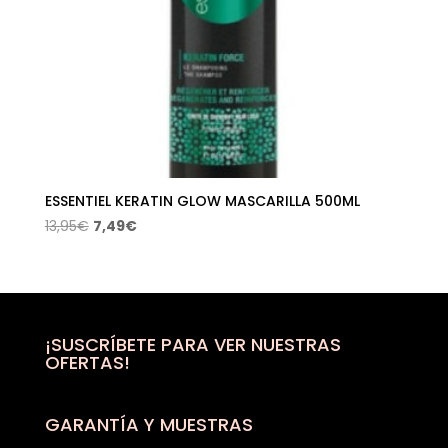
ESSENTIEL KERATIN GLOW MASCARILLA 500ML
El
El
13,95
€
7,49
€
precio
precio
original
actual
era:
es:
13,95€.
7,49€.
¡SUSCRÍBETE PARA VER NUESTRAS
OFERTAS!
GARANTÍA Y MUESTRAS