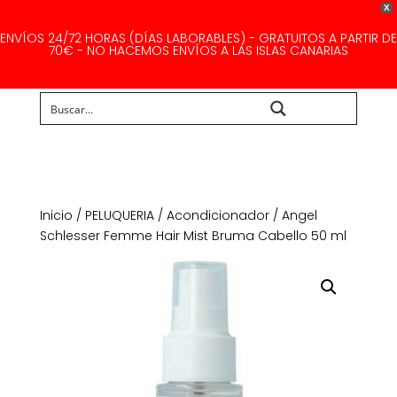
X
ENVÍOS 24/72 HORAS (DÍAS LABORABLES) - GRATUITOS A PARTIR DE
70€ - NO HACEMOS ENVÍOS A LAS ISLAS CANARIAS
Buscar...
Inicio
/
PELUQUERIA
/
Acondicionador
/ Angel
Schlesser Femme Hair Mist Bruma Cabello 50 ml