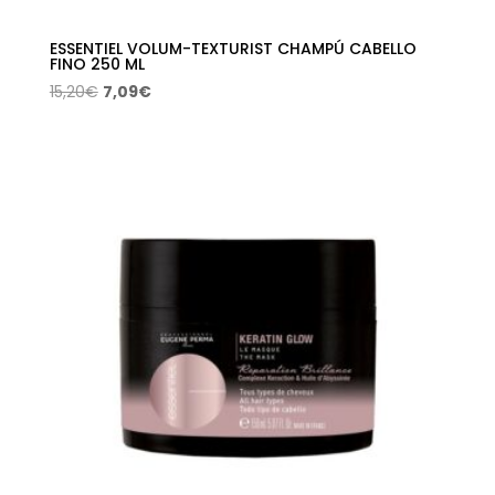
ESSENTIEL VOLUM-TEXTURIST CHAMPÚ CABELLO
FINO 250 ML
El
El
15,20
€
7,09
€
precio
precio
original
actual
era:
es:
15,20€.
7,09€.