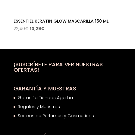
ESSENTIEL KERATIN GLOW MASCARILLA 150 ML
El
El
22,40
€
10,29
€
precio
precio
original
actual
era:
es:
22,40€.
10,29€.
¡SUSCRÍBETE PARA VER NUESTRAS
OFERTAS!
GARANTÍA Y MUESTRAS
Garantía Tiendas Agatha
Regalos y Muestras
Sorteos de Perfumes y Cosméticos