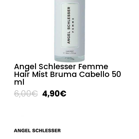
Angel Schlesser Femme
Hair Mist Bruma Cabello 50
ml
El
El
6,00
€
4,90
€
precio
precio
original
actual
era:
es:
6,00€.
4,90€.