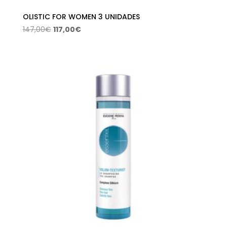
OLISTIC FOR WOMEN 3 UNIDADES
El
El
147,00
€
117,00
€
precio
precio
original
actual
era:
es:
147,00€.
117,00€.