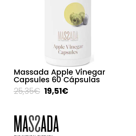
Massada Apple Vinegar
Capsules 60 Cápsulas
El
El
25,35
€
19,51
€
precio
precio
original
actual
era:
es:
25,35€.
19,51€.