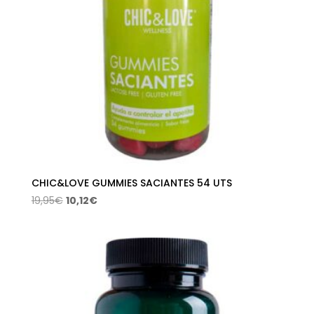
CHIC&LOVE GUMMIES SACIANTES 54 UTS
El
El
19,95
€
10,12
€
precio
precio
original
actual
era:
es:
19,95€.
10,12€.