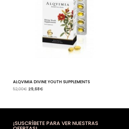
ALQVIMIA DIVINE YOUTH SUPPLEMENTS
El
El
52,00
€
29,68
€
precio
precio
original
actual
era:
es:
52,00€.
29,68€.
¡SUSCRÍBETE PARA VER NUESTRAS
OFERTAS!