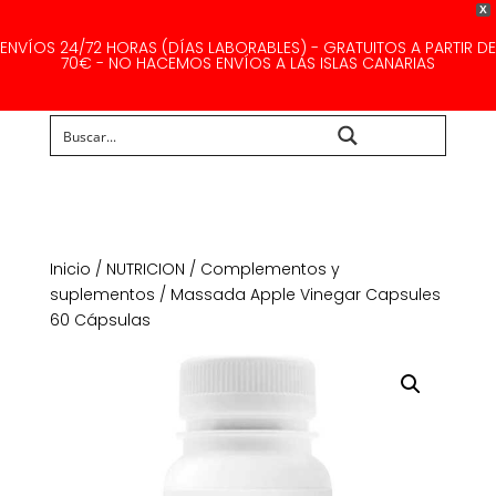
X
ENVÍOS 24/72 HORAS (DÍAS LABORABLES) - GRATUITOS A PARTIR DE
70€ - NO HACEMOS ENVÍOS A LAS ISLAS CANARIAS
Buscar...
Inicio
/
NUTRICION
/
Complementos y
suplementos
/ Massada Apple Vinegar Capsules
60 Cápsulas