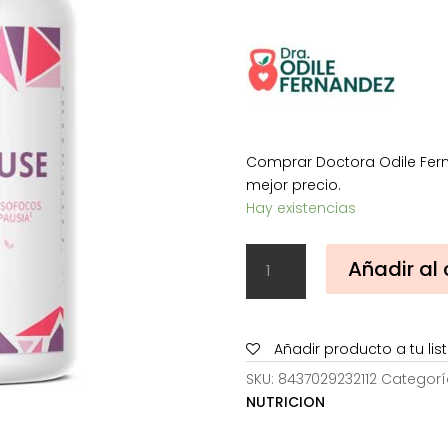
Comprar Doctora Odile Fer
mejor precio.
Hay existencias
Doctora
Añadir al 
Odile
Fernández
MENOPAUSE
OFM
Añadir producto a tu li
90
SKU:
8437029232112
Categorí
Cápsulas
NUTRICION
cantidad