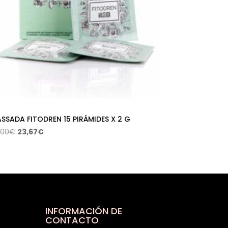
SSADA FITODREN 15 PIRÁMIDES X 2 G
El
El
,00
€
23,67
€
precio
precio
original
actual
era:
es:
25,00€.
23,67€.
INFORMACIÓN DE
CONTACTO