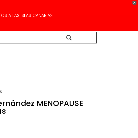
X
OS A LAS ISLAS CANARIAS
Buscar...
s
Fernández MENOPAUSE
as