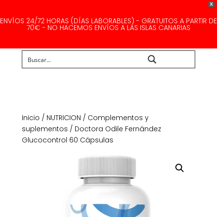
X
ENVÍOS 24/72 HORAS (DÍAS LABORABLES) - GRATUITOS A PARTIR DE
70€ - NO HACEMOS ENVÍOS A LAS ISLAS CANARIAS
Buscar...
Inicio
/
NUTRICION
/
Complementos y
suplementos
/ Doctora Odile Fernández
Glucocontrol 60 Cápsulas