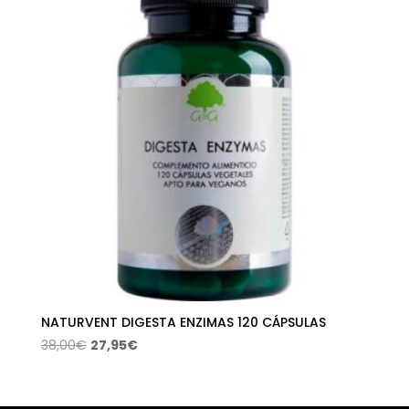
34,90€.
20,11€.
NATURVENT DIGESTA ENZIMAS 120 CÁPSULAS
El
El
38,00
€
27,95
€
precio
precio
original
actual
era:
es: