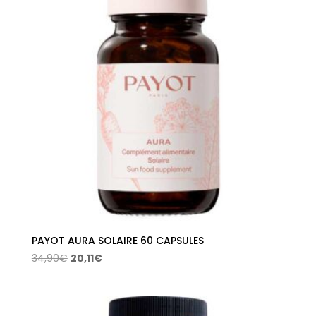
PAYOT AURA SOLAIRE 60 CAPSULES
El
El
34,90
€
20,11
€
precio
precio
original
actual
era:
es: