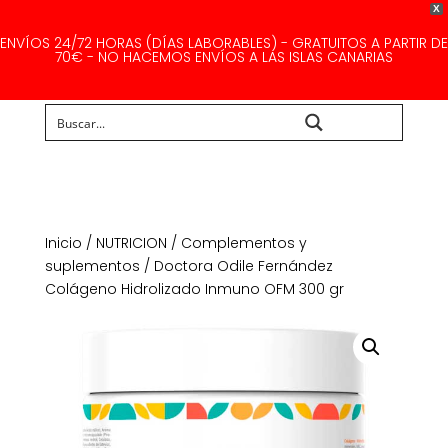
X
ENVÍOS 24/72 HORAS (DÍAS LABORABLES) - GRATUITOS A PARTIR DE
70€ - NO HACEMOS ENVÍOS A LAS ISLAS CANARIAS
Buscar...
Inicio
/
NUTRICION
/
Complementos y
suplementos
/ Doctora Odile Fernández
Colágeno Hidrolizado Inmuno OFM 300 gr