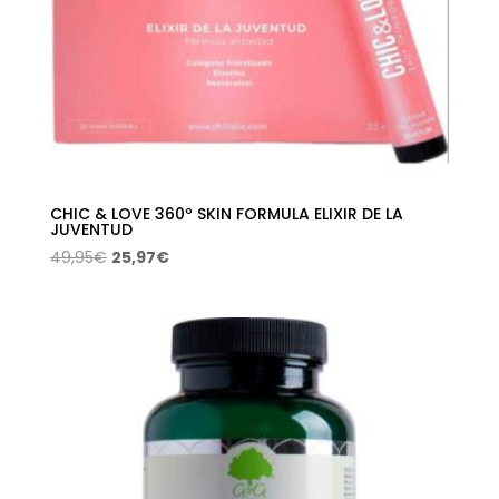
CHIC & LOVE 360º SKIN FORMULA ELIXIR DE LA
JUVENTUD
El
El
49,95
€
25,97
€
precio
precio
original
actual
era:
es:
49,95€.
25,97€.