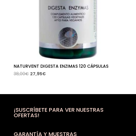
NATURVENT DIGESTA ENZIMAS 120 CÁPSULAS
El
El
38,00
€
27,95
€
precio
precio
original
actual
era:
es:
38,00€.
27,95€.
¡SUSCRÍBETE PARA VER NUESTRAS
OFERTAS!
GARANTÍA Y MUESTRAS