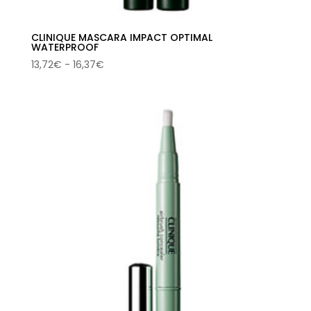
CLINIQUE MASCARA IMPACT OPTIMAL
WATERPROOF
Rango
13,72
€
-
16,37
€
de
precios:
desde
13,72€
hasta
16,37€