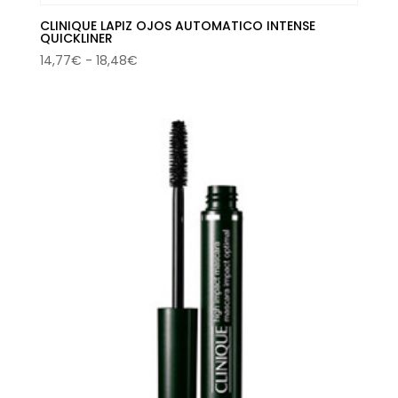
CLINIQUE LAPIZ OJOS AUTOMATICO INTENSE
QUICKLINER
Rango
14,77
€
-
18,48
€
de
precios:
desde
14,77€
hasta
18,48€