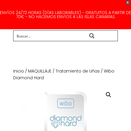
X
ENVÍOS 24/72 HORAS (DÍAS LABORABLES) - GRATUITOS A PARTIR DE
70€ - NO HACEMOS ENVÍOS A LAS ISLAS CANARIAS
Buscar...
Inicio
/
MAQUILLAJE
/
Tratamiento de Uñas
/ Wibo
Diamond Hard