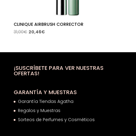
CLINIQUE AIRBRUSH CORRECTOR
El
El
31,00
€
20,46
€
precio
precio
original
actual
era:
es:
31,00€.
20,46€.
¡SUSCRÍBETE PARA VER NUESTRAS
OFERTAS!
GARANTÍA Y MUESTRAS
Garantía Tiendas Agatha
Regalos y Muestras
Sorteos de Perfumes y Cosméticos