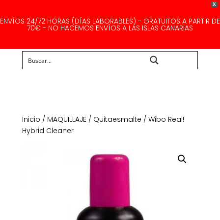
X
ENVÍOS 24/72 HORAS (DÍAS LABORABLES) - GRATUITOS A PARTIR DE
70€ - NO HACEMOS ENVÍOS A LAS ISLAS CANARIAS
Buscar...
Inicio
/
MAQUILLAJE
/
Quitaesmalte
/ Wibo Real!
Hybrid Cleaner