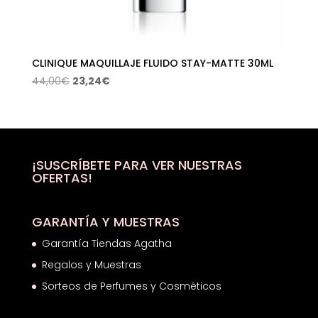
CLINIQUE MAQUILLAJE FLUIDO STAY-MATTE 30ML
El
El
44,00
€
23,24
€
precio
precio
original
actual
era:
es:
44,00€.
23,24€.
¡SUSCRÍBETE PARA VER NUESTRAS
OFERTAS!
GARANTÍA Y MUESTRAS
Garantía Tiendas Agatha
Regalos y Muestras
Sorteos de Perfumes y Cosméticos