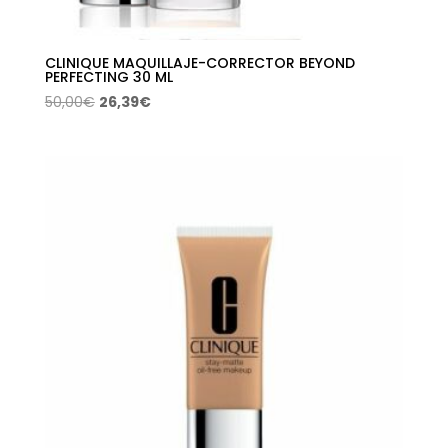
CLINIQUE MAQUILLAJE-CORRECTOR BEYOND
PERFECTING 30 ML
El
El
50,00
€
26,39
€
precio
precio
original
actual
era:
es:
50,00€.
26,39€.