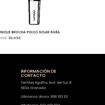
INIQUE BROCHA POLVO SOLAR 6G8A
El
El
,50
€
30,03
€
precio
precio
original
actual
era:
es:
45,50€.
30,03€.
INFORMACIÓN DE
CONTACTO
Tiendas Agatha, Avd. del Sur, 8
18014 Granada
Llámanos ahora: 958 100 101