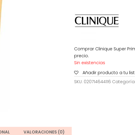
era:
35,00€.
Comprar Clinique Super Pri
precio.
Sin existencias
Añadir producto a tu li
SKU:
020714644116
Categoría
ONAL
VALORACIONES (0)