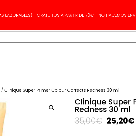
AS LABORABLES) - GRATUITOS A PARTIR DE 70€ - NO HACEMOS ENVÍ
a
/ Clinique Super Primer Colour Corrects Redness 30 ml
Clinique Super 
Redness 30 ml
El
35,00
€
25,20
€
precio
original