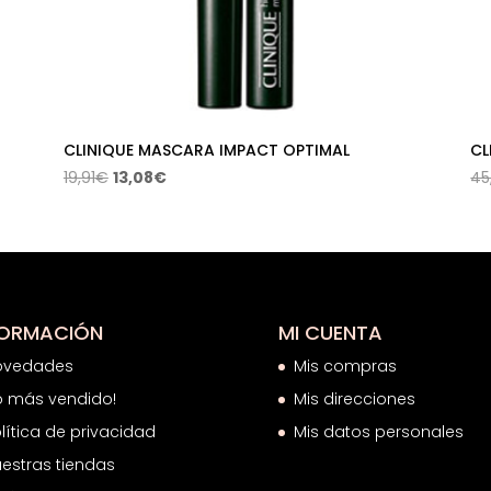
CLINIQUE MASCARA IMPACT OPTIMAL
CL
El
El
19,91
€
13,08
€
45
precio
precio
original
actual
era:
es:
19,91€.
13,08€.
FORMACIÓN
MI CUENTA
ovedades
Mis compras
o más vendido!
Mis direcciones
lítica de privacidad
Mis datos personales
estras tiendas