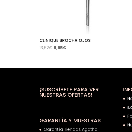
CLINIQUE BROCHA OJOS
El
El
13,62
€
8,95
€
precio
precio
original
actual
era:
es:
13,62€.
8,95€.
¡SUSCRÍBETE PARA VER
IN
NUESTRAS OFERTAS!
N
¡L
Po
GARANTÍA Y MUESTRAS
Nu
Garantía Tiendas Agatha