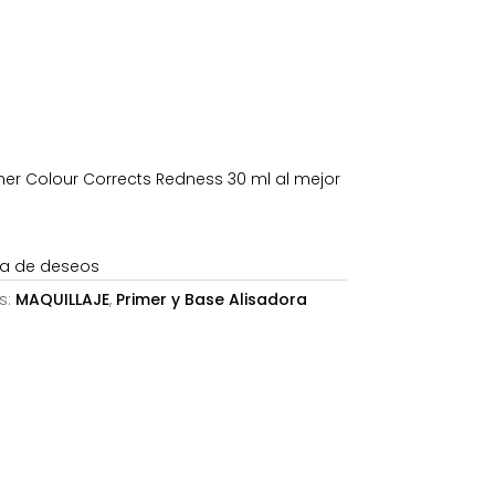
es:
25,20€.
mer Colour Corrects Redness 30 ml al mejor
sta de deseos
s:
MAQUILLAJE
,
Primer y Base Alisadora