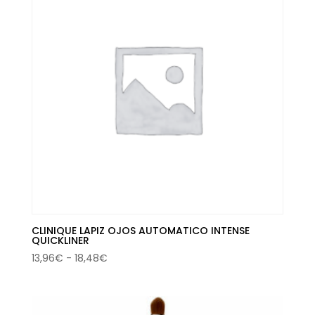
hasta
33,66€
CLINIQUE LAPIZ OJOS AUTOMATICO INTENSE
QUICKLINER
Rango
13,96
€
-
18,48
€
de
precios:
desde