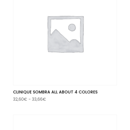
CLINIQUE SOMBRA ALL ABOUT 4 COLORES
Rango
32,60
€
-
33,66
€
de
precios:
desde
32,60€