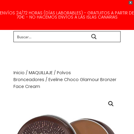
X
ENVÍOS 24/72 HORAS (DÍAS LABORABLES) - GRATUITOS A PARTIR DE
70€ - NO HACEMOS ENVÍOS A LAS ISLAS CANARIAS
Buscar...
Inicio
/
MAQUILLAJE
/
Polvos
Bronceadores
/ Eveline Choco Glamour Bronzer
Face Cream