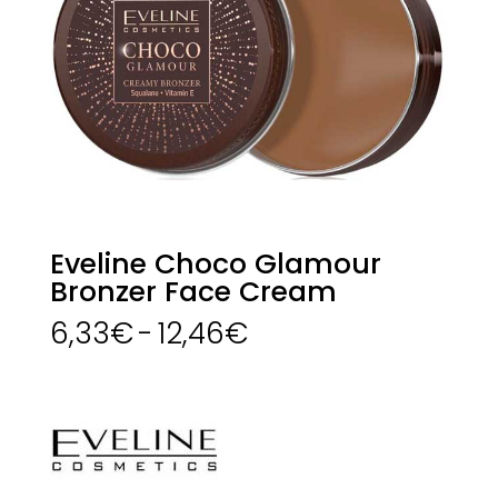
Eveline Choco Glamour
Bronzer Face Cream
Rango
6,33
€
-
12,46
€
de
precios:
desde
6,33€
hasta
12,46€