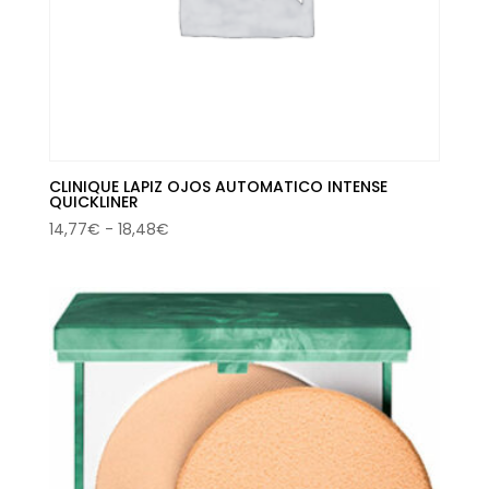
CLINIQUE LAPIZ OJOS AUTOMATICO INTENSE
QUICKLINER
Rango
14,77
€
-
18,48
€
de
precios:
desde
14,77€
hasta
18,48€