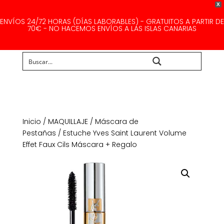
X
ENVÍOS 24/72 HORAS (DÍAS LABORABLES) - GRATUITOS A PARTIR DE
70€ - NO HACEMOS ENVÍOS A LAS ISLAS CANARIAS
Buscar...
Inicio
/
MAQUILLAJE
/
Máscara de
Pestañas
/ Estuche Yves Saint Laurent Volume
Effet Faux Cils Máscara + Regalo