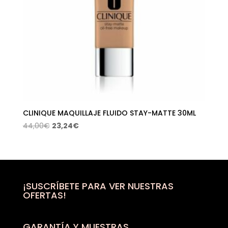
CLINIQUE MAQUILLAJE FLUIDO STAY-MATTE 30ML
El
El
44,00
€
23,24
€
precio
precio
original
actual
era:
es:
44,00€.
23,24€.
¡SUSCRÍBETE PARA VER NUESTRAS
OFERTAS!
GARANTÍA Y MUESTRAS